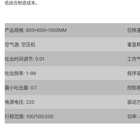
低综合制造成本。
产品规格: 800*600*1500MM
位移速度
空气源: 空压机
重复精度
吐出时间调节: 0.01
工作气压
吐出频率: 1-99
程序容
最小吐出量: 0.1
控制系
电源电压: 220
驱动方
行程范围: 100/100/300
功率: 