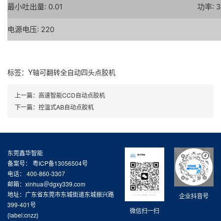
最小吐出量: 0.01
功率: 3
电源电压: 220
标签：
Y轴可翻转全自动四头点胶机
上一篇：
高速智能CCD自动点胶机
下一篇：
控温式AB自动点胶机
东莞鑫华智能
备案号：
粤ICP备13056504号
电话： 400-860-3307
邮箱：xinhua＠dgxy339.com
地址：广东省东莞市东城街道东城振兴路
企业抖音号
399-401号
微信扫一扫
{label:cnzz}