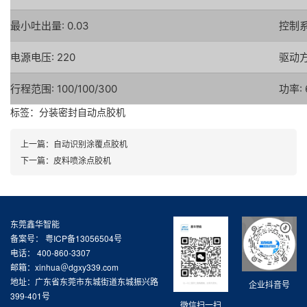
最小吐出量: 0.03
控制系
电源电压: 220
驱动方
行程范围: 100/100/300
功率: 
标签：
分装密封自动点胶机
上一篇：
自动识别涂覆点胶机
下一篇：
皮料喷涂点胶机
东莞鑫华智能
备案号：
粤ICP备13056504号
电话： 400-860-3307
邮箱：xinhua＠dgxy339.com
地址：广东省东莞市东城街道东城振兴路
企业抖音号
399-401号
微信扫一扫