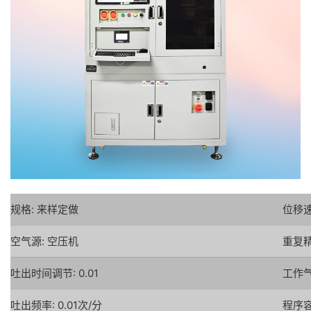
规格: 来样定做
位移速度
空气源: 空压机
重复精度
吐出时间调节: 0.01
工作气压
吐出频率: 0.01次/分
程序容