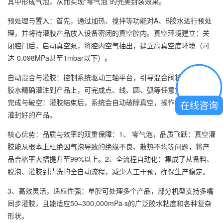
其中形成气泡，从而实现“零气泡”的完美封装效果。
预处理与置入：首先，通过加热、搅拌等功能对A、B胶水进行预处
理，并将待灌胶产品放入设备密闭的真空腔内。真空环境建立：关
闭腔门后，启动真空泵，将腔内空气抽出，建立高真空度环境（可
达-0.098MPa甚至1mbar以下）。
自动混合与灌胶：控制系统驱动三轴平台，引导混合阀将已脱泡的
胶水精确灌注到产品上，可完成点、线、圆、弧等任意复杂路径。
完成与破空：灌胶结束后，系统会自动破除真空，操作员即可取出
在线咨询
灌封好的产品。
核心优势：品质与效率的双重保障：1、 零气泡，品质飞跃：真空灌
胶能从根本上杜绝因气泡导致的绝缘不良、散热不均等问题，将产
品合格率大幅提升至99%以上。2、全流程自动化：集成了从备料、
脱泡、灌胶到清洗的全自动流程，减少人工干预，确保生产稳定。
3、高效灵活，适应性强：单腔可处理多个产品，部分机型支持多嘴
同步灌胶，且能适应50–300,000mPa·s的广泛胶水粘度和各种复杂
形状。