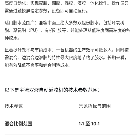
高度自动化：实现配胶、调胶、混胶、灌胶一体化操作。操作员只
需通过触摸屏设定参数，设备即可自动运行。
适用胶水范围广：兼容市面上绝大多数双组份胶水，包括环氧树
脂、聚氨酯（PU）、有机硅胶等，并能处理从低粘度到高粘度的各
种胶水。
显著提升效率与节约成本：一台机器的生产效率可抵多人，同时按
需混合、边混合边灌胶的特性最大限度地节约了胶水。长期来看，
能有效降低不良率和综合制造成本。
以下是主流双液自动灌胶机的技术参数范围：
技术参数
常见指标与范围
混合比例范围
1:1 至 10:1