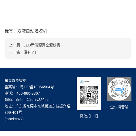
标签：
双液自动灌胶机
上一篇：
LED新能源真空灌胶机
下一篇：没有了！
东莞鑫华智能
备案号：
粤ICP备13056504号
电话： 400-860-3307
邮箱：xinhua＠dgxy339.com
地址：广东省东莞市东城街道东城振兴路
企业抖音号
399-401号
微信扫一扫
{label:cnzz}