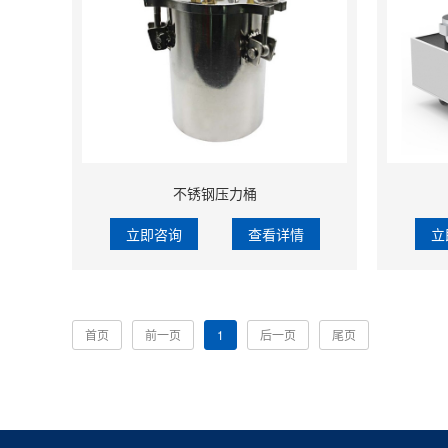
不锈钢压力桶
立即咨询
查看详情
立
首页
前一页
1
后一页
尾页