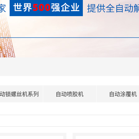
动锁螺丝机系列
自动喷胶机
自动涂覆机