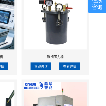
服
咨询
胶机
碳钢压力桶
详情
立即咨询
查看详情