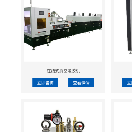
在线式真空灌胶机
立即咨询
查看详情
立