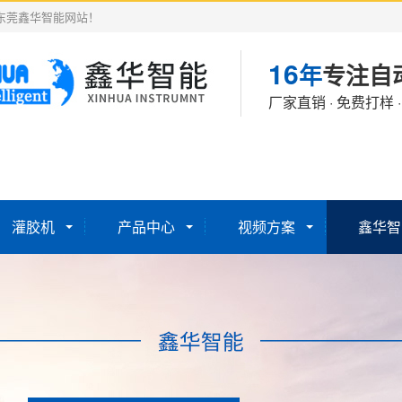
东莞鑫华智能网站！
16
年
专注自
厂家直销 · 免费打样 
灌胶机
产品中心
视频方案
鑫华智