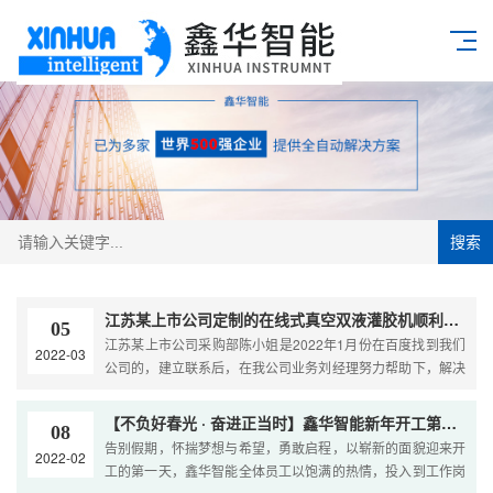
搜索
江苏某上市公司定制的在线式真空双液灌胶机顺利出货
05
江苏某上市公司采购部陈小姐是2022年1月份在百度找到我们
2022-03
公司的，建立联系后，在我公司业务刘经理努力帮助下，解决
了公司目前生产线点胶存在的问题，并给予了科学合理的建
议，陈小姐并当场在我公司订购了1条价值150万元的双液灌胶
【不负好春光 · 奋进正当时】鑫华智能新年开工第一天
08
机生产线；非常感谢陈小姐的认可和信任，鑫华智能所有员工
告别假期，怀揣梦想与希望，勇敢启程，以崭新的面貌迎来开
2022-02
将继续努力，为广大中小企业提供最优质的自动化设备；经过
工的第一天，鑫华智能全体员工以饱满的热情，投入到工作岗
15天的生产组装，今天终于出货了，以下是出货实拍。....