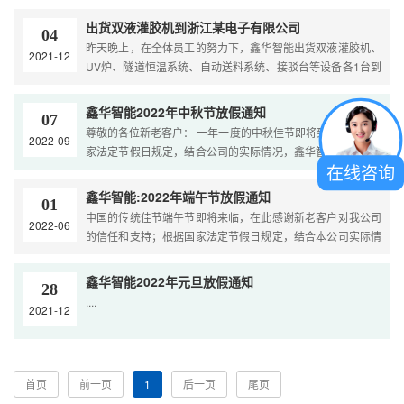
位上！2022年2月8日，节后上班的第一天，鑫华智能全体员
工以崭新的面貌、饱满的热情在工作岗位上亮出好状态，开始
出货双液灌胶机到浙江某电子有限公司
04
着手自己手头的工作。为满足客户的大量需求，采购部同事及
昨天晚上，在全体员工的努力下，鑫华智能出货双液灌胶机、
2021-12
时进行网上采....
UV炉、隧道恒温系统、自动送料系统、接驳台等设备各1台到
浙江某电子有限公司，此次订单属于老客户回购，鑫华智能专
业生产双液灌胶机，自动拧锁螺丝机，视觉点胶机；来电咨
鑫华智能2022年中秋节放假通知
07
询：188-2559-6589 周小姐。....
尊敬的各位新老客户： 一年一度的中秋佳节即将到来，根据国
2022-09
家法定节假日规定，结合公司的实际情况，鑫华智能放假放假
在线咨询
2天，时间为：9月10日（星期六）-9月11日（星期天）。....
鑫华智能:2022年端午节放假通知
01
中国的传统佳节端午节即将来临，在此感谢新老客户对我公司
2022-06
的信任和支持；根据国家法定节假日规定，结合本公司实际情
况，经公司领导决定，现将2022年端午节放假安排通知如下：
放假时间：6月3日（星期五）-6月4日（星期六）放假2天：
鑫华智能2022年元旦放假通知
28
（6月4日与6月5日对调，周日正常上班）为确保不影响各位新
....
2021-12
老客户的项目正常运作，我公司业务员24小时随时待命，欢迎
大家来电咨询。....
首页
前一页
1
后一页
尾页