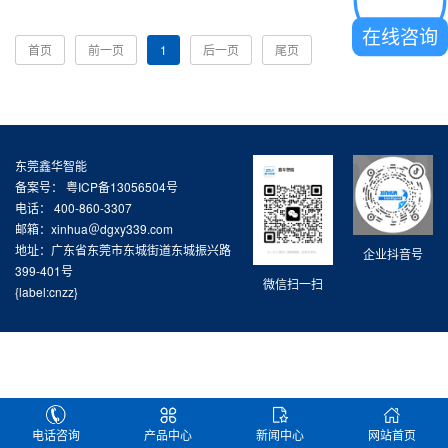
压。在任何情况下，不允许直接高压气体在保持提升缸内压力
的同时切断所有电源。胶桶与机器加热板分离后，通过热熔胶
在线咨询
机取出胶桶。板上的特殊机构，关闭板与泵体之间的通道，防
首页
前一页
1
后一页
尾页
止固化。....
东莞鑫华智能
备案号：
粤ICP备13056504号
电话： 400-860-3307
邮箱：xinhua＠dgxy339.com
地址：广东省东莞市东城街道东城振兴路
企业抖音号
399-401号
微信扫一扫
{label:cnzz}
电话咨询
产品中心
新闻中心
网站首页