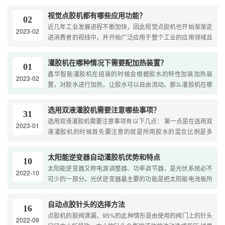
胶水有双组份环氧树脂、双组份聚氨酯、双组份硅胶等。双液
灌胶机设备的推广应用，减少了企业的人力投入，加快和提高
视觉点胶机都有哪些应用功能？
02
了企业的生产效率和产品质量。....
近几年工业发展进程不断加快，因此视觉点胶机也开始渐渐走
2023-02
进消费者的视线中，并开始广泛应用于整个工业的应用领域且
备受青睐。那么视觉点胶机都有哪些应用功能呢？接下来就跟
着鑫华小编一起来看看吧！ 1、人工智能检测应用功能 随着视
灌胶机在哪种情况下需要配加热装置？
01
觉点胶机的应用技....
鑫华智能灌胶机在组装的时候会根据胶水的特性加装加热装
2023-02
置，对胶水进行加热，让胶水可以自由流动。那么灌胶机在哪
种情况下需要配加热装置呢？鑫华智能小编为您讲解一下。 假
如胶水是硅胶时，不用配加热。硅胶特性本身就是耐高温，耐
选用双液灌胶机需要注意哪些事项？
31
低温，加热对其流动性，粘稠度没什....
选用双液灌胶机需要注意事项有以下几点： 第一点是在选用双
2023-01
液灌胶机的时候首先要注意的就是所用胶水的混合比例是多
少，针对胶水混合的时候，其实这个中间都是有个数字范围
的，在混合胶水的时候，一定要根据比例进行混合，如果所用
太阳能逆变器自动灌胶机优势和特点
10
的胶水不再规定的范围内的话，这个问....
太阳能逆变器又称电源调整器、功率调节器，是光伏系统必不
2022-10
可少的一部分。光伏逆变器最主要的功能是把太阳能电池板所
发的直流电转化成家电使用的交流电，太阳能电池板所发的电
全部都要通过逆变器的处理才能对外输出。由于太阳能逆变器
自动点胶针头的选择方法
16
工作的环境常在户外，为了提高其工作的可靠性，往往要通灌
点胶机​的胶阀滴漏，95%的此种情形是由使用的阀门上的针头
2022-09
胶机....