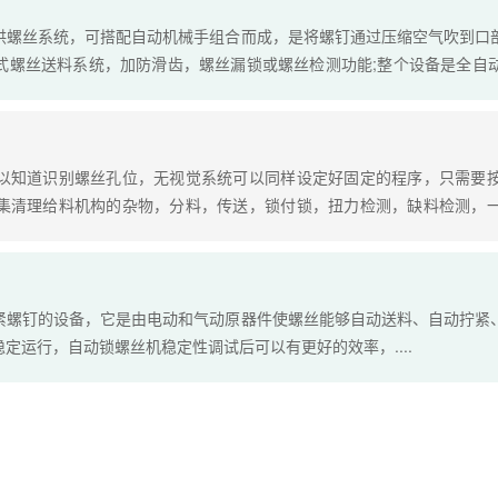
供螺丝系统，可搭配自动机械手组合而成，是将螺钉通过压缩空气吹到口
式螺丝送料系统，加防滑齿，螺丝漏锁或螺丝检测功能;整个设备是全自
坐标，机器自动完成产品锁付款。能安装多台电动电批来锁螺丝，东莞鑫
提高。....
以知道识别螺丝孔位，无视觉系统可以同样设定好固定的程序，只需要
集清理给料机构的杂物，分料，传送，锁付锁，扭力检测，缺料检测，
取放的时间和锁付时间同时进行，减少人工，也提高操作效率，入料时间
气式都可使用，电批套装轻巧，锁付更简便。....
紧螺钉的设备，它是由电动和气动原器件使螺丝能够自动送料、自动拧紧
定运行，自动锁螺丝机稳定性调试后可以有更好的效率，....