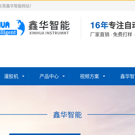
东莞鑫华智能网站！
16
年
专注自
厂家直销 · 免费打样 
灌胶机
产品中心
视频方案
鑫华智