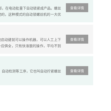
查看详情
部，在电动批量下自动锁紧成产品。螺丝
动的，这种模式的自动锁螺丝机的一大优
华智能全自动螺丝机厂家生产的全自动锁
查看详情
按启动键就可以操作机器，可以人工上下
一应俱全，只有快准狠的操作，平均不到
和锁付完成时间同时进行，减少专人锁付和
查看详情
、自动检测等工序，它也叫自动拧紧螺丝