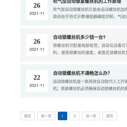
吹气型自动锁紧螺丝机的工作原理
26
吹气型自动锁螺丝机它是由自动螺丝机加
2021-11
路径由手持式示教编程器编程控制，气动
点是灵活稳定，效率高。设计师根据设定
螺丝机可同时锁多颗螺丝，生产效率可以大大
自动锁螺丝机多少钱一台?
26
锁螺丝机可配备局部视觉，自动化设备可
2021-11
料，提高锁螺丝的速度。桌面式锁螺丝机
1.8秒/颗螺丝，单电批，双轨道，产品
操作设备。不用手取螺丝，螺丝吸附式和吹
自动锁螺丝机不通畅怎么办？
22
自动锁螺丝机是一款高效自动取代人工拧
2021-11
机；锁紧螺丝机必须确保自动锁螺丝机的稳
首页
前一页
1
2
后一页
尾页