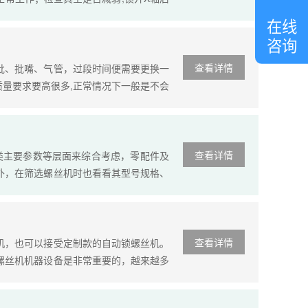
线
客
在线
服
咨询
查看详情
批、批嘴、气管，过段时间便需要更换一
质量要求要高很多,正常情况下一般是不会
一些,当一些易损件出现问题的时候,有可
查看详情
各类主要参数等层面来综合考虑，零配件及
外，在筛选螺丝机时也看看其型号规格、
考虑生产标准。公司在选购自动锁螺丝机
锁螺丝机，才可以更好的满足各方面的生
查看详情
机，也可以接受定制款的自动锁螺丝机。
螺丝机机器设备是非常重要的，越来越多
在的打螺丝机生产总量越来越多，我们在