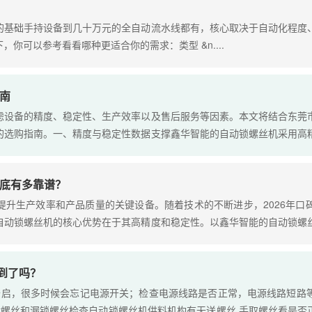
的基础手持设备到几十万元的全自动流水线都有，核心取决于自动化程度
你可以参考看看哪种更适合你的需求：类型 &n....
指南
虑设备的精度、稳定性、生产效率以及售后服务等因素。本文将结合东莞
的选购指南。一、精度与稳定性数据支撑鑫华智能的自动锁螺丝机采用高
到底有多靠谱？
提升生产效率和产品质量的关键设备。随着技术的不断进步，2026年口
自动锁螺丝机的核心优势在于其高精度和稳定性。以鑫华智能的自动锁螺
到了吗？
开启，很多时候会忘记电源开关；检查电源线路是否正常，电源线路短路
螺丝和漏锁螺丝检查自动锁螺丝机供料机构有无送螺丝,手取螺丝看是否