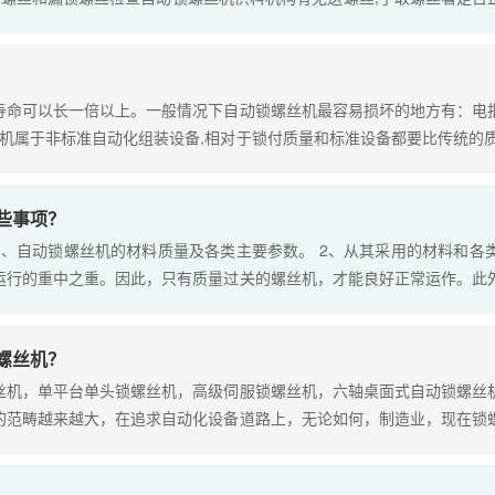
寿命可以长一倍以上。一般情况下自动锁螺丝机​最容易损坏的地方有：电
丝机属于非标准自动化组装设备,相对于锁付质量和标准设备都要比传统的
的,尤其是螺丝机,它的运行工作效率很高,同时一些部件的损耗也就相对要快
些事项？
1、自动锁螺丝机的材料质量及各类主要参数。 2、从其采用的材料和
运行的重中之重。因此，只有质量过关的螺丝机，才能良好正常运作。此
买到更能符合生产所需的自动锁螺丝机。 3、选购自动锁螺丝机还需要
于每一个公司生产的螺钉大小都有所不同，因此，只有功能多元化的自动
螺丝机？
丝机，单平台单头锁螺丝机，高级伺服锁螺丝机，六轴桌面式自动锁螺丝
的范畴越来越大，在追求自动化设备道路上，无论如何，制造业，现在锁
产和加工，现在的螺丝机质量、加工工艺、工作效率都需要逐步提高，现
续性。....