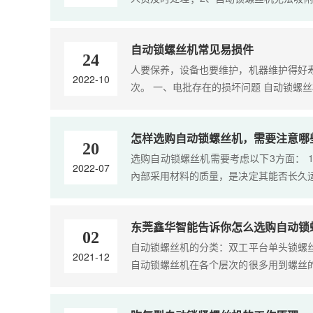
盖钣金,取出真空发生器进行清理....
自动锁螺丝机常见易损件
24
人要保养，设备也要维护，机器维护得好
2022-10
次。 一、电批存在的损坏问题 自动锁螺
出现质量问题,但是生产设备都是有 损耗
能会锁付的产品质量出现问题.....
怎样选购自动锁螺丝机，需要注意哪
20
选购自动锁螺丝机需要考虑以下3方面： 
2022-07
內部采用材料的质量，是决定其能否长久
大小和其他各类产品主要参数，才可以购
时，要考虑螺丝机的生产标准等方面，由
东莞鑫华智能告诉你怎么选购自动锁
产所需。....
02
自动锁螺丝机的分类：双工平台单头锁螺
2021-12
自动锁螺丝机在各个层次的很多用到螺丝
的行业涉及到锁螺丝机行业，因此，在生
选购锁螺丝机时，锁付的供料系统和锁付系连