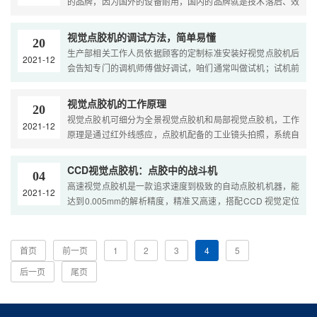
的品牌，因为国外的设备耐用，国内的品牌就是技术落后、效
果低；但是随着国内技术水平不断更新迭代，日益成熟，人们
不再问“视觉点胶机国外的好还是国内的好”了，而是会问另外
视觉点胶机的调试方法，简单易懂
20
一个很多人都会问到的相同的问题，那就是：“视觉点胶机哪个
生产部相关工作人员依据顾客的定制标准安装好视觉点胶机后
2021-12
品牌好”？....
会告知专门的调机师傅做好调试，咱们通常叫做试机；试机前
必须提早准备的顾客产品，然后调机师傅根据控制治具程序和
视觉点胶机的针头具体位置做好试机。....
视觉点胶机的工作原理
20
视觉点胶机可细分为全景视觉点胶机和局部视觉点胶机，工作
2021-12
原理是通过红外线感应，点胶机配备的工业镜头拍照，系统自
动识别对产品进行扫码识别，快速的将多种复杂的产品进行精
准点胶； 需要点胶的产品角可以随意摆放，视觉点胶机自动寻
CCD视觉点胶机：点胶中的战斗机
04
找路径点胶运行，可点胶、画圆、S形状、等任意图形走位点
高速视觉点胶机是一款追求速度到极致的自动点胶机机器，能
2021-12
胶；视觉点胶机还可以自动识别不良品或不需要点胶的产品，
达到0.005mm的解析精度，精准又高速，搭配CCD 视觉定位
极大的节约生产成本。....
系统，超过1000HZ的工作效率，采用压电式喷射阀/气动点胶
阀达到点胶速度，高速点胶机喷液注射器部件，加液机构包括
液胶注射器、有机稀释液注射器和混合管，其中液胶注射器、
首页
前一页
1
2
3
4
5
有机稀释液注射器通过流量控制阀连接进入混合管。....
后一页
尾页