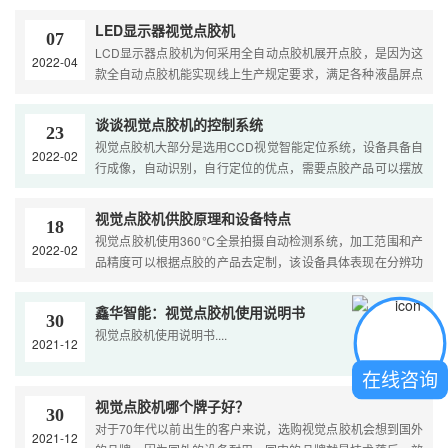
座、运动模块结构、运动控制系统、CCF视觉识别系统、THK
隔音导轨、松下伺服电机、喷嘴清洁装置、自动式气源解决系
LED显示器视觉点胶机
07
统软件、喷嘴加温系统软件、德国进口Lerner喷射阀机器自动
LCD显示器点胶机为何采用全自动点胶机展开点胶，是因为这
2022-04
控制系统、校准装置、称重装置等。....
款全自动点胶机能实现线上生产规定要求，满足各种液晶屏点
胶的规定要求，全自动点胶机选用满足LCD显示器点胶的规定
要求等，这个情况采用全自动点胶机都是符合规定的。....
谈谈视觉点胶机的控制系统
23
视觉点胶机大部分是选用CCD视觉智能定位系统，设备具备自
2022-02
行成像，自动识别，自行定位的优点，需要点胶产品可以摆放
任意，不需要载具就可以进行点胶过程。ab胶视觉点胶机具备
自行配比，自行混和，自行点胶的优点，两种设备搭配使用，
视觉点胶机供胶原理和设备特点
18
可以达到迅速定位，精密点胶，相比较人工效率快2-6倍。....
视觉点胶机使用360℃全景拍摄自动检测系统，加工范围和产
2022-02
品精度可以根据点胶的产品去定制，该设备具体表现在分辨功
能强，能迅速对各种繁杂不规则的产品实行点胶，精确度非常
高；我们一般使用进口的工业镜头拍摄，像素清淅可以达到
鑫华智能：视觉点胶机使用说明书
30
800万；系统分辨精度高，涂胶速度更快，每个公司都可以根
视觉点胶机使用说明书....
2021-12
据自身的产品和产量去设计视觉点胶机的款式，落地式视觉点
胶机有全景视觉点胶机和局部视觉点胶机两种，在线式视觉点
在线咨询
胶机是全自动化生产，完全可以做到无人化管理，具体怎么选
视觉点胶机哪个牌子好？
择视觉点胶机可以联系客服。....
30
对于70年代以前出生的客户来说，选购视觉点胶机会想到国外
2021-12