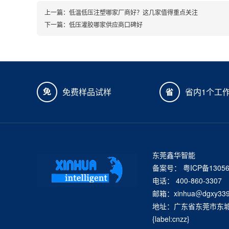
上一篇：
低温低压注塑哪家厂商好？这几家值得重点关注
下一篇：
低压灌胶哪家供应商口碑好
免费样品试样
省内1个工
东莞鑫华智能
备案号：
粤ICP备1305
电话： 400-860-3307
邮箱：xinhua＠dgxy339
地址：广东省东莞市东城街
{label:cnzz}