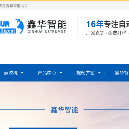
东莞鑫华智能网站！
16
年
专注自
厂家直销 · 免费打样 
灌胶机
产品中心
视频方案
鑫华智