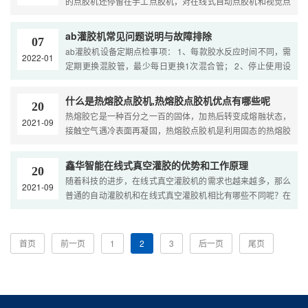
的点胶机还停留在手工点胶机，对在线式自动点胶机和视觉点
影响到到产品生产加工品质，并且对生产加工工作也会导致巨
果。....
胶机​还没有过多的了解，下面鑫华小编跟大家分享一下视觉点
大的烦恼。可一旦是由于静态混合管漏气问题影响到的话，会
胶机的基本情况 视觉点胶机是视觉效果全自动点胶机的一个称
直接的影响到到自动灌胶机灌胶原理并操作，会影响到到产品
ab灌胶机常见问题说明与故障排除
07
呼，具备较好的视觉涂胶自动控制系统，进行工作时能利用系
正常生产加工品质。而处理方法就是調整设定好正确并且持续
ab灌胶机设备定期点检事项： 1、每款胶水反应时间不同，需
2022-01
统控制点胶机校准，完成高精密涂胶工作，主要是为了能应对
的胶水搅拌方向，以及检查静态混合管是否有漏气问题发生，
定期更换混胶管，最少每日更换1次混合管； 2、停止使用设
公司制造多元化的产品，在许多行业全是采用这款视觉效果全
防止出现灌胶机械故障问题影响到自动灌胶机灌胶原理。....
备时请拔除混合管，并排出适量胶水后用无纺布沾湿清洗剂后
自动点胶机，例如：电子器件led封装、户外照明灯涂胶、儿
擦净胶阀出胶口处，避免胶口堵死； 3、设备内部泵体长期使
什么是热熔胶点胶机,热熔胶点胶机优点有哪些呢
童玩具制造、医疗器械拼装等等，可以跨行业开展涂胶或是封
20
用后会有适当磨损，会导致泵体吸力不够，出胶量减少，所以
热熔胶它是一种百分之一百的固体，加热后转变成熔融状态，
装，是归属于一类功能性很强的视觉效果全自动点胶机。....
2021-09
设备需定期检测出胶精准度，检测频率因胶水而异，以实际为
接触空气遇冷表面再凝固，热熔胶点胶机是利用固态的热熔胶
准； 4、部分胶水单组份有填充料、易挥发、结晶物质或易过
通过加热成熔融状态后接触空气遇冷表面再凝固的特性，进
期情况的，需定期对胶桶、胶泵进行清理，胶管要定期更换。
行....
鑫华智能在线式真空灌胶的优势和工作原理
5、定时清理过滤网。 6、一定要经过专业培训人员才可操作
20
随着科技的进步，在线式真空灌胶机的需求也越来越多，那么
此设备。....
2021-09
普通的自动灌胶机和在线式真空灌胶机相比有哪些不同呢？在
线式真空灌胶机工作原理是什么呢？今天来跟随东莞鑫华智
能....
首页
前一页
1
2
3
后一页
尾页