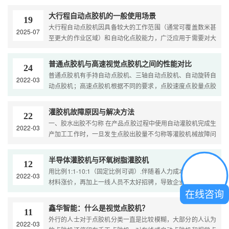
大行程自动点胶机的一般使用场景
19
大行程自动点胶机因具备较大的工作范围（通常可覆盖数米甚
2025-07
至更大的作业区域）和自动化点胶能力，广泛应用于需要对大
型工件或批量大型产品进行精准点胶的场景。以下是其常见的
使用场景分类及具体说明：一、电子电器行业 1. 大型电子组件
普通点胶机与高速视觉点胶机之间的性能对比
24
封装 - 例如：服务器机箱内部线路板固定点胶、大型显示屏
普通点胶机有手持自动点胶机、三轴自动点胶机、自动旋转自
2022-03
（如户外L....
动点胶机；高速点胶机根据不同的要求，点胶速度点胶量点胶
运动轨迹（空间点、线、圆弧等）高速点胶要求，采用进口电
磁阀，高速喷射功能性，点胶运动轨迹精确，出胶匀称，断胶
灌胶机故障原因与解决方法
22
果断，不拉丝，不滴胶，各种点胶针头、针筒、点胶阀及控制
一、胶水出胶不匀称 在产品点胶过程中使用自动灌胶机完成生
2022-03
器可选，达到不同的要求，可调整气压操控胶量。普通点胶机
产加工工作时，一旦发生点胶出胶量不匀称等灌胶机械故障问
的优点是可以达到三轴联动、打点、画圆，普通点胶机通常流
题发生，可能直接的严重影响到产品点胶生产加工品质，而导
通性好，每小时可以用胶0.5-1s，适用任何路径直线插补功能
致自动灌胶机发生点胶不匀称的因素有：静态混合管固定性不
半导体灌胶机与环氧树脂灌胶机
性，三个性价比，它比视觉效果分配器便宜！ 全自动点胶机上
12
太好，进而影响到设备的灌胶作用，直接的导致灌胶机械故障
用比例1:1-10:1（固定比例可调）.伴随着人力成本，租金，原
配搭直线导轨。能提升流畅性。直线导轨采用精钢制做，直线
2022-03
问题发生，一旦是由于静态混合管受损而导致的可以重新更换
材料涨价，再加上一线人员不太好招骋，导致企业的成本费用
导轨的耐酸性能力比不锈钢特性更好些，能一直保持高压环境
新的再投入使用。 二、出现胶水点胶气泡 胶水汽泡状况在产
在线咨询
逐年增涨，如今许多制造业企业采用自动环氧树脂灌胶机，替
长期运用，与自动点胶机采用一体式打造而成，配备了更优质
品点胶生产过程中常发生的灌胶机械故障问题之一，而导致加
代人力配胶，混胶，灌胶，既增强了工作效率，也提高了灌胶
的滚珠轴承给予机械手作业，因此机械手开展点胶作业时运动
鑫华智能：什么是视觉点胶机？
胶水汽泡问题发生的主要是因素是自动灌胶机在搅拌胶水时搅
11
的质量，最大程度降低胶水消耗。....
十分顺畅，根据有关精密治具避免各种胶水粘剂问题，可以投
外行的人士对于点胶机分类一直是比较模糊，大部分的人认为
拌反向，也就是方式不规范所导致的，胶水汽泡的发生必定会
2022-03
入某些小型芯片的点胶环节，保证增产高品质等作业实际效