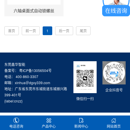
在线咨询
六轴桌面式自动锁螺丝
首页
前一页
1
后一页
尾页
东莞鑫华智能
备案号：
粤ICP备13056504号
电话： 400-860-3307
邮箱：xinhua＠dgxy339.com
地址：广东省东莞市东城街道东城振兴路
企业抖音号
399-401号
微信扫一扫
{label:cnzz}
电话咨询
产品中心
新闻中心
网站首页