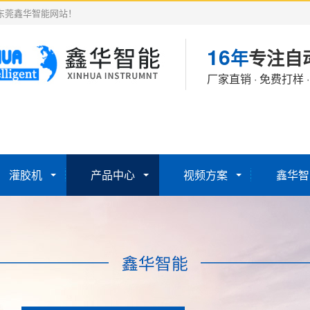
东莞鑫华智能网站！
16
年
专注自
厂家直销 · 免费打样 
灌胶机
产品中心
视频方案
鑫华智