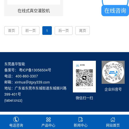
在线咨询
在线式真空灌胶机
首页
前一页
1
后一页
尾页
东莞鑫华智能
备案号：
粤ICP备13056504号
电话： 400-860-3307
邮箱：xinhua＠dgxy339.com
地址：广东省东莞市东城街道东城振兴路
企业抖音号
399-401号
微信扫一扫
{label:cnzz}
电话咨询
产品中心
新闻中心
网站首页