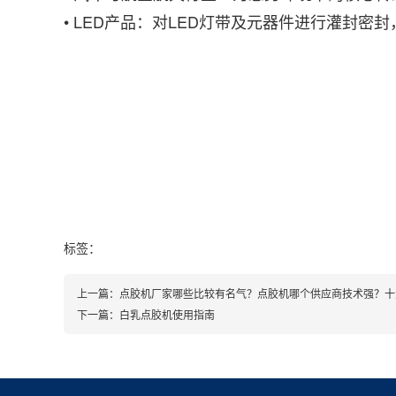
• LED产品：对LED灯带及元器件进行灌封密
标签：
上一篇：
点胶机厂家哪些比较有名气？点胶机哪个供应商技术强？十
下一篇：
白乳点胶机使用指南