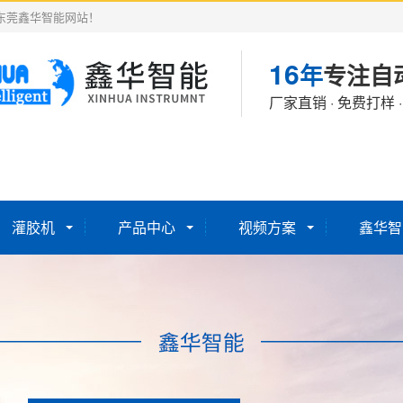
东莞鑫华智能网站！
16
年
专注自
厂家直销 · 免费打样 
灌胶机
产品中心
视频方案
鑫华智