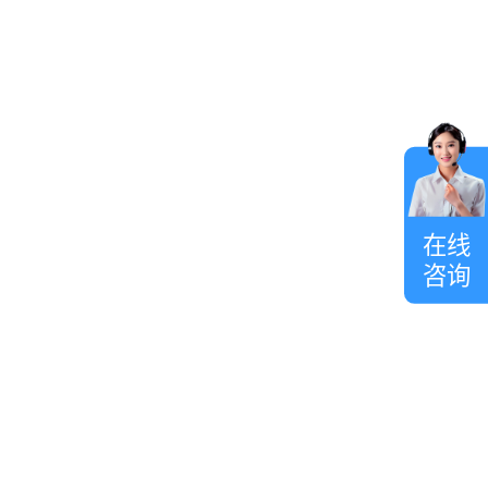
在
线
客
在线
服
咨询