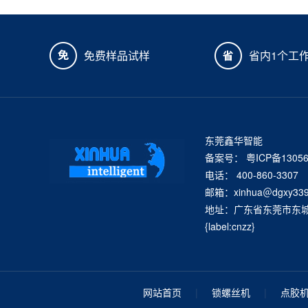
免费样品试样
省内1个工
东莞鑫华智能
备案号：
粤ICP备1305
电话： 400-860-3307
邮箱：xinhua＠dgxy339
地址：广东省东莞市东城街
{label:cnzz}
网站首页
|
锁螺丝机
|
点胶