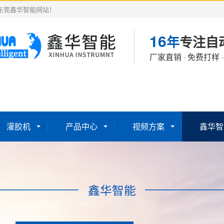
东莞鑫华智能网站！
16
年
专注自
厂家直销 · 免费打样 
灌胶机
产品中心
视频方案
鑫华智