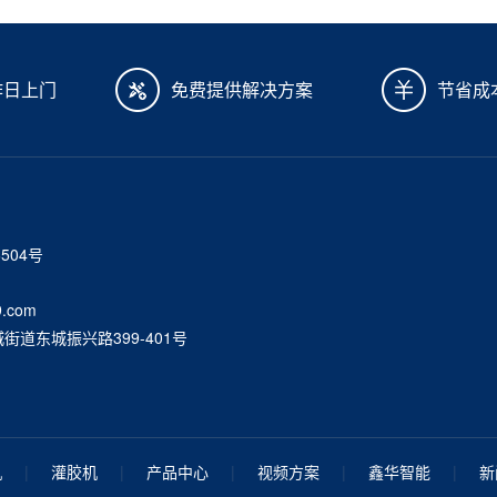
作日上门
免费提供解决方案
节省成
6504号
.com
道东城振兴路399-401号
机
|
灌胶机
|
产品中心
|
视频方案
|
鑫华智能
|
新