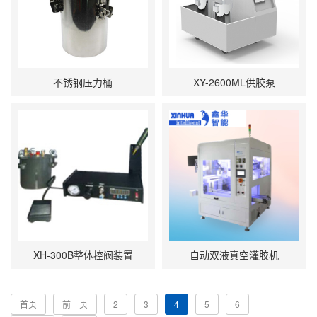
不锈钢压力桶
XY-2600ML供胶泵
XH-300B整体控阀装置
自动双液真空灌胶机
首页
前一页
2
3
4
5
6