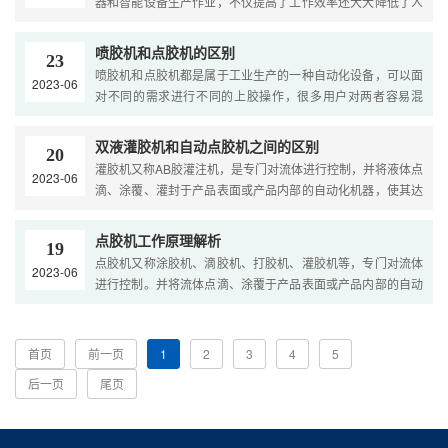
器和智能设备生产作业，不仅提高了工作效率还大大降低了人
工成本。传统人力成本的上升以及生产效率的提高，在线式全
自动视觉点胶机在点胶领域已经成为各个行业急需的香饽饽。
喷胶机和点胶机的区别
23
1、 精准高效作业，提高生产效率，....
喷胶机和点胶机都是属于工业生产的一种自动化设备，可以面
2023-06
对不同的需求进行不同的上胶操作，很多用户对两者容易混
淆，所以本次进行接触式点胶和非接触式点胶区分显得非常重
要，喷胶机是通过喷射控胶技术进行胶水填充，而点胶机是通
双液灌胶机和自动点胶机之间的区别
20
过接触产品表面空气驱动胶水进行涂覆的。喷胶机.jpg 喷胶机
灌胶机又称AB胶灌注机，是专门对流体进行控制，并将液体点
2023-06
的非接触式点胶技术 喷胶机使用性能主要有喷涂形状可调、胶
滴、涂覆、灌封于产品表面或产品内部的自动化机器，使其达
量大小可调、供胶回吸量可调、可对不同粘性的胶水进行喷
到密封、固定、防水等作用的设备，一般使用的多为双组份胶
涂、喷胶室易于清洗等要求。大多应用于皮具、手袋、箱包、
水。而自动点胶机主要适用于单组份胶水，如：UV胶、
点胶机工作原理解析
玩具、包装等行业。喷胶机通 过非接触式点胶技术可以应用比
19
EPOXY(黑胶)、白胶、EMI导电胶、瞬间胶、银胶、红胶、锡
点胶机又称涂胶机、滴胶机、打胶机、灌胶机等，专门对流体
较大件货物的上胶操作，与点胶机一样都是进行着工业加工的
2023-06
膏、散热膏、....
进行控制。并将流体点滴、涂覆于产品表面或产品内部的自动
器具，喷胶机在处理玩具时都需要用到喷胶机进行上色；封
化机器，可实现三维、四维路径点胶，精确定位，精准控胶，
箱、包装也需要用到喷胶机；手袋皮具皮包也需要用到喷胶
不拉丝，不漏胶，不滴胶。点胶机主要用于产品工艺中的胶
机，通过对底料与面料之间喷胶来进行加工；而小型家电、电
水、油漆以及其他液体精确点、注、涂、点滴到每个产品精确
线、接头都需要用到喷胶机进行接插件；像是FPC板喷胶也需
首页
前一页
1
2
3
4
5
位置....
要应用高精度喷射控胶技术进行，配备相应的喷胶阀进行流量
后一页
尾页
控制实现非接触式雾化喷胶处理。....