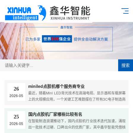
搜索
miniled点胶机哪个服务商专业
26
最近，随着Mini LED背光技术在高端电视、显示器和车载屏幕
2026-05
上的大规模应用，一个关键工艺难题摆在了所有3C电子制造商
的面前：Mini LED的喷胶/点胶，到底该怎么选服务商？很多
时候，客户买到的不是一台设备，而是一个不断产生问题的麻
国内点胶机厂家哪些比较有名
25
烦。点得不准、胶量不稳、气泡频发，甚至喷头堵塞导致整条
在智能制造浪潮推动下，国内点胶机行业技术迭代加速，涌现
2026-05
产线瘫痪……这些痛点，直接....
出一批技术过硬、口碑出众的优质厂家。其中鑫华智能凭借核