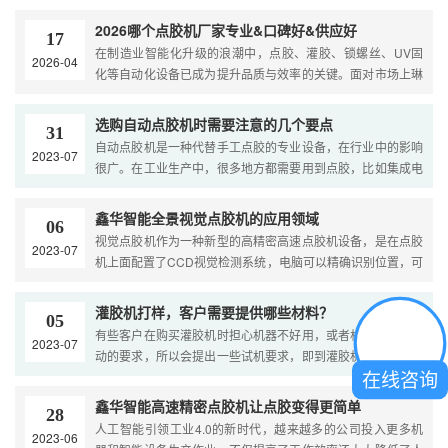
心技术突破与场景化解决方案领跑行业。同时安达智能、凯格
精密、世椿智能、茂为智能、穰金自动化、品速科技、轴心自
2026哪个点胶机厂家专业&口碑好&供应好
17
控等品牌也各有专长，共同构建了国内精密点胶设备的第一梯
在制造业智能化升级的浪潮中，点胶、灌胶、锁螺丝、UV固
2026-04
队。鑫华智能（广东） 作为华南地....
化等自动化设备已成为提升品质与效率的关键。面对市场上琳
琅满目的品牌，采购决策者常常困惑：哪个厂家更专业？专业
度究竟体现在哪里？本文将以东莞市鑫华智能制造有限公司
选购自动点胶机时需要注意的几个要点
31
（鑫华智能）为核心，对比行业内其他几家知名厂商，通过具
自动点胶机是一种代替手工点胶的专业设备，在行业中的影响
2023-07
体数据、案例和实操建议，为您拨开迷....
很广。在工业生产中，很多地方都需要用到点胶，比如集成电
路、半导体封装、印刷电路板、彩色液晶屏、电子元器件（如
继电器、扬声器）、电子部件、汽车部件等等。传统的点胶是
鑫华智能全景视觉点胶机的应用领域
06
靠工人手工操作实现的。....
视觉点胶机作为一种新型的高精密高速点胶机设备，是在点胶
2023-07
机上面配置了CCD视觉检测系统，电脑可以精确识别位置，可
视化编程视觉检测，CCD视觉检测自动定位校正，所以不需要
人工检测，大大提高了生产效率。鑫华智能视觉点胶机有落地
灌胶机打样，客户需要提供哪些材料？
05
式视觉点胶机和在线式视觉点胶机，为企业实现产线自动化提
有些客户在购买灌胶机时担心机器不好用，或者机器达不到自
2023-07
供了....
动的要求，所以会提出一些试机要求，即到灌胶机厂家现场打
在线咨询
样，防止买错灌胶机。 那么灌胶机试样需要提前准备好哪些材
料呢？....
鑫华智能高速精密点胶机让点胶变得更简单
28
人工智能引领工业4.0的新时代，越来越多的公司投入更多机
2023-06