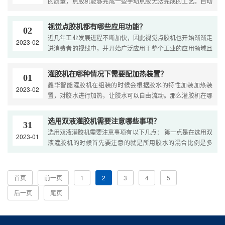
的质量，点胶机能够完成一些手动点胶无法完成的工艺。自动
点胶机在自动化程度上，能够完成三轴联动，智能化作业。....
视觉点胶机都有哪些应用功能？
02
近几年工业发展进程不断加快，因此视觉点胶机也开始渐渐走
2023-02
进消费者的视线中，并开始广泛应用于整个工业的应用领域且
备受青睐。那么视觉点胶机都有哪些应用功能呢？接下来就跟
着鑫华小编一起来看看吧！ 1、人工智能检测应用功能 随着视
灌胶机在哪种情况下需要配加热装置？
01
觉点胶机的应用技....
鑫华智能灌胶机在组装的时候会根据胶水的特性加装加热装
2023-02
置，对胶水进行加热，让胶水可以自由流动。那么灌胶机在哪
种情况下需要配加热装置呢？鑫华智能小编为您讲解一下。 假
如胶水是硅胶时，不用配加热。硅胶特性本身就是耐高温，耐
选用双液灌胶机需要注意哪些事项？
31
低温，加热对其流动性，粘稠度没什....
选用双液灌胶机需要注意事项有以下几点： 第一点是在选用双
2023-01
液灌胶机的时候首先要注意的就是所用胶水的混合比例是多
少，针对胶水混合的时候，其实这个中间都是有个数字范围
的，在混合胶水的时候，一定要根据比例进行混合，如果所用
的胶水不再规定的范围内的话，这个问....
首页
前一页
1
2
3
4
5
后一页
尾页