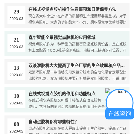
存，在出胶口处混合灌胶。与一般的灌胶机设备构成基本一
致，采用了气压和泵体控制出胶的方式。同时设备还配置了自
在线式视觉点胶机操作注意事项和日常保养方法
29
动配比功能，可以自动实现胶水的不同比例混合，减少了人工
现在各大中小企业在产品的质量和生产速度都非常重视，对于
2023-03
投入。&....
视觉点胶机，大家的功能都大同小异，想取得竞争优势就要比
做工速度和点胶质量。目前电子厂都在使用在线式点胶机来完
成点胶任务，对于在线式点胶机这样的精密自动化设备，很多
鑫华智能全景视觉点胶机的应用领域
21
公司的点胶机操作员其实是不太会使用的，下面我就给大家详
视觉点胶机作为一种新型的高精密高速点胶机设备，是在点胶
2023-03
细科....
机上面配置了CCD视觉检测系统，电脑可以精确识别位置，可
视化编程视觉检测，CCD视觉检测自动定位校正，所以不需要
人工检测胶点是否合格，大大提高了生产效率。那么拥有如此
双液灌胶机大大提高了生产厂家的生产效率和产品质量
13
优势的视觉点胶机都应用在哪些领域呢？ 1、....
双液灌胶机是一款能够实现双组分胶水的自动化混合定量配比
2023-02
出胶的机器。双液灌胶机主要针对就是双组份胶水，可适用的
胶水有双组份环氧树脂、双组份聚氨酯、双组份硅胶等。双液
灌胶机设备的推广应用，减少了企业的人力投入，加快和提高
在线式视觉点胶机的作用和功能特点
10
了企业的生产效率和产品质量。....
在线式视觉点胶机又叫做非接触式自动点胶机，喷射式自动点
2023-02
胶机，它独特的喷射点胶功能使其能适用于更全面的行业生产
在线咨询
点胶工作中使用，作为电子行业生产过程中的一款必备设备，
在线式视觉点胶机的作用和功能兼容效果更高，下面我们随小
自动点胶机都有哪些特性？
08
编来一起看看在线式自动点胶机的作用和功能特点吧！ &n....
自动点胶机的应用在很大程度上提高了生产效率，提高了产品
2023-02