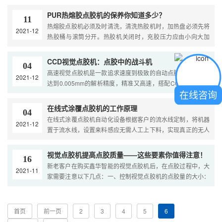
一周的旋转来点胶，专业的点胶路径更加广泛，除三轴配胶机
能完成点胶轨迹外，还能实现产品的内壁、外壁、垂直于平
PUR热熔胶点胶机的保养你知道多少？
11
面、特别是间隙间的点胶，球面涂胶操作。....
热熔胶点胶机必须及时清洗，清洗热胶机时，加热盘必须先将
2021-12
热胶桶与滚筒分开。热胶机关闭时，充胶压力应由小向大加
压。在任何情况下，不允许直接高压气体在保持提升缸内压力
的同时切断所有电源。胶桶与机器加热板分离后，通过热熔胶
CCD视觉点胶机：点胶中的战斗机
04
机取出胶桶。板上的特殊机构，关闭板与泵体之间的通道，防
高速视觉点胶机是一款追求速度到极致的自动点胶机机器，能
2021-12
止固化。....
达到0.005mm的解析精度，精准又高速，搭配CCD 视觉定位
在线咨询
系统，超过1000HZ的工作效率，采用压电式喷射阀/气动点胶
阀达到点胶速度，高速点胶机喷液注射器部件，加液机构包括
在线式涂覆点胶机的工作原理
04
液胶注射器、有机稀释液注射器和混合管，其中液胶注射器、
在线式涂覆点胶机自动化设备根据客户的流水线定制，将机器
2021-12
有机稀释液注射器通过流量控制阀连接进入混合管。....
置于流水线，设置来料感应无需人工上下料，实现真正的无人
化看管作业，搭配的存板机，可以上下板、暂存的功能，机器
具有故障声光报警功能，有自动故障排除的功能，直接直观和
视觉点胶机提高点胶质量——这些要素你值得注意！
16
简单。....
新老客户在购买鑫华智能的视觉点胶机后，在点胶过程中，大
2021-11
家需要注意以下几点：一、控制视觉点胶机的点胶量的大小：
在点胶过程中，视觉点胶机点胶量的控制能影响点胶质量，它
是最重要的一步的。据经验所知，视觉点胶量的大小取决于我
们设定的点胶量情况。二、压力控制：如果视觉点胶机的压力
首页
前一页
2
3
4
5
6
很高，那....