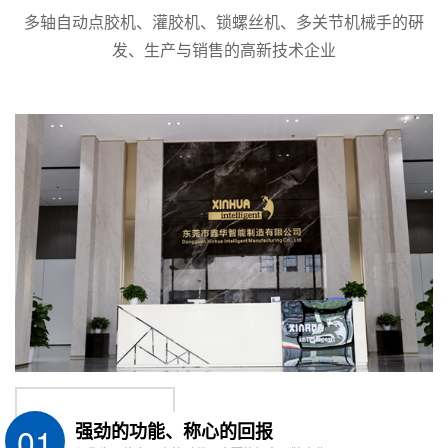
多轴自动点胶机、灌胶机、锁螺丝机、多关节机械手的硏
发、生产与销售的高新技术企业
功能参数
物料特
自动化程
配套设备
性
度
说
特性
说明
功能
说明
设备
明
易燃易
自动进
立体桶
选
适用
选配
爆
桶
库
配
高粘度
自动寻
上盖理
选
适用
选配
性
口
盖机
配
高粘度
自动开
贴标喷
选
01
强劲的功能、称心的回报
适用
选配