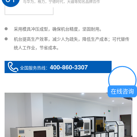
性
盖
码机
配
与华为，格力，宁德时代，大疆等知名品牌合作
有毒有
自动贴
选
适用
选配
码垛机
害
标
配
强腐蚀
自动码
缠绕打
选
采用模具冲压成型，确保机台精度，坚固耐用。
适用
选配
性
垛
包机
配
机台提高生产效率，减少人为疏失，降低生产成本；可代替传
易凝固
自动缠
统人工作业，节省成本。
适用
选配
性
绕
400-860-3307
全国服务热线：
在线咨询