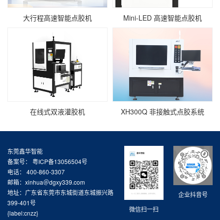
大行程高速智能点胶机
Mini‑LED 高速智能点胶机
在线式双液灌胶机
XH300Q 非接触式点胶系统
东莞鑫华智能
备案号：
粤ICP备13056504号
电话： 400-860-3307
邮箱：xinhua＠dgxy339.com
地址：广东省东莞市东城街道东城振兴路
企业抖音号
399-401号
微信扫一扫
{label:cnzz}