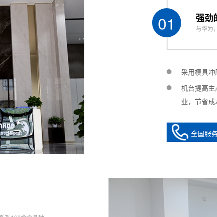
滚珠丝杆Servo motor + ball screw
01
强劲
etering pump
与华为
态混合(可选配) Dynamic mixing / static mixing (optio
压力桶2个+清洗桶1个 2 high precision vacuum pressure b
C 不带视觉：示教器 With vision: PC without vision: tea
采用模具冲
ided
机台提高生
业，节省成
V 50-60Hz
00*L900*H160mm (尺寸仅供参考，具体以实物为准）
全国服
g around450kg