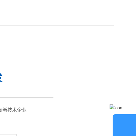
发
高新技术企业
lug-in chain (optional)
在
线