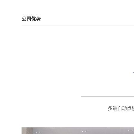
公司优势
型号 Models
XY-SY
有效运动行程 Working area
X500*
最大负载 Maximum load
X/Y：
移动速度 Moving speed
X/Y：&
运动精度Motion accuracy
&plus
出胶精度Dispensing accuracy
&plus
胶水比例Glue ratio
1：1~1
视觉系统Vision system
可选配 O
流水线宽度Pipeline width
100~3
多轴自动点
传送方式Transmission mode
同步带/倍速
来料感应Incoming induction
光纤/光电 