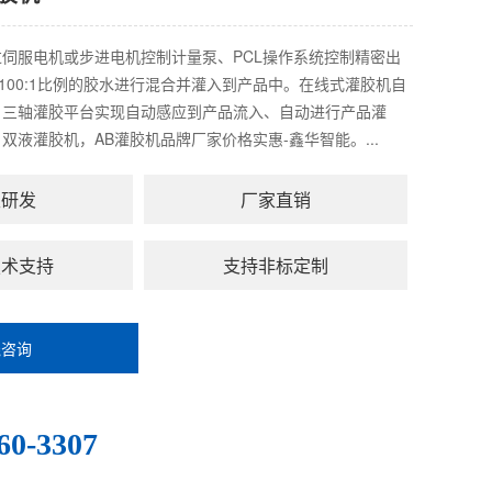
伺服电机或步进电机控制计量泵、PCL操作系统控制精密出
~100:1比例的胶水进行混合并灌入到产品中。在线式灌胶机自
、三轴灌胶平台实现自动感应到产品流入、自动进行产品灌
双液灌胶机，AB灌胶机品牌厂家价格实惠-鑫华智能。...
主研发
厂家直销
技术支持
支持非标定制
线咨询
：
60-3307