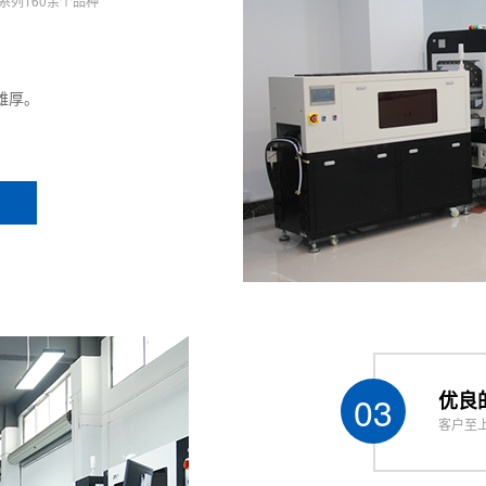
系列160余个品种
雄厚。
03
优良
客户至