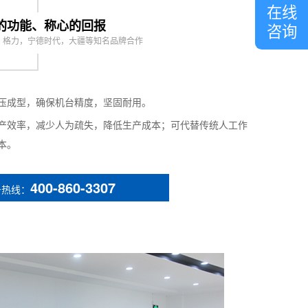
客
在线
服
的功能、称心的回报
咨询
，格力，宁德时代，大疆等知名品牌合作
nal)
arrels + 1 cleaning barrel
ching pendant
压成型，确保机台精度，坚固耐用。
产效率，减少人为疏失，降低生产成本；可代替传统人工作
本。
400-860-3307
务热线：