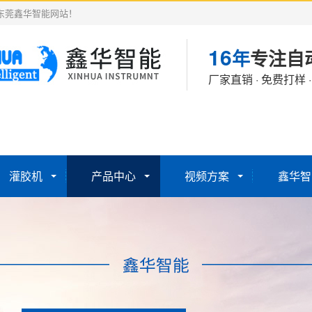
东莞鑫华智能网站！
16
年
专注自
厂家直销 · 免费打样 
灌胶机
产品中心
视频方案
鑫华智