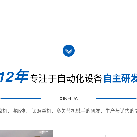
540
Y400*Y120mm
20kg；Z：8KG
le;800mm/s；Z：&le;300mm/s
mn;0.01mm
12年
mn;0.02mm
专注于自动化设备
自主研
00:1
ptional
XINHUA
50mm
胶机、灌胶机、锁螺丝机、多关节机械手的硏发、生产与销售的
链/插件链(可选配) Timing belt / speed doubling chain / p
Optical fiber / photoelectric