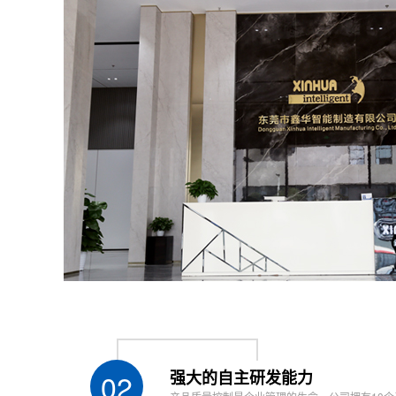
传动方式Transmission mode
伺服电机+
计量方式Measurement mode
计量泵 M
混合方式Mixed mode
动态混合/静
储胶方式Glue storage mode
高精密真空
操作方式Operation mode
带视觉：P
放固化功能Radiation curing function
有 prov
输入电源 Input power
AC220
外型尺寸Overall dimension
约W13
重量 Weight
约450k
02
强大的自主研发能力