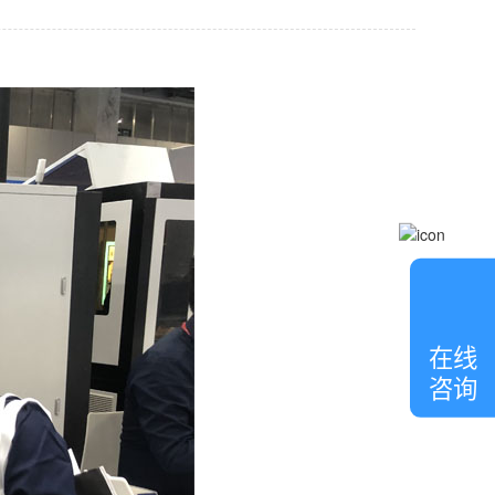
在
线
客
在线
服
咨询