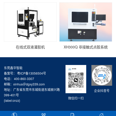
在线式双液灌胶机
XH300Q 非接触式点胶系统
东莞鑫华智能
备案号：
粤ICP备13056504号
电话： 400-860-3307
邮箱：xinhua＠dgxy339.com
地址：广东省东莞市东城街道东城振兴路
企业抖音号
399-401号
微信扫一扫
{label:cnzz}