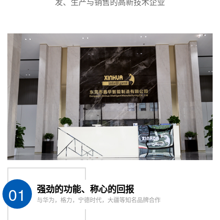
发、生产与销售的高新技术企业
消费电子
：在手机电池、显示模组、智能穿戴设备
等精密器件的生产中，以极低的风险实现防水保护
与物理加固。
新能源与医疗
：
新能源
：用于动力电池管理系统（BMS）、高压连
接器等核心部件的绝缘与密封保护。
医疗器械
：用于手术器械、各类医疗传感器及导管
的封装，满足严苛的生物相容性与可靠性标准。
工业与通信
：广泛用于工业传感器、电磁开关、防
水连接器、天线等元器件的封装与保护。
01
强劲的功能、称心的回报
与华为，格力，宁德时代，大疆等知名品牌合作