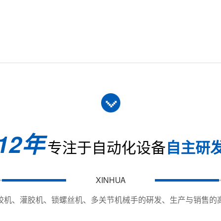
12年
专注于自动化设备
自主研
700
XY-S
XINHUA
Y700*Z120mm
X400
胶机、灌胶机、锁螺丝机、多关节机械手的硏发、生产与销售的
20kg；Z：8KG