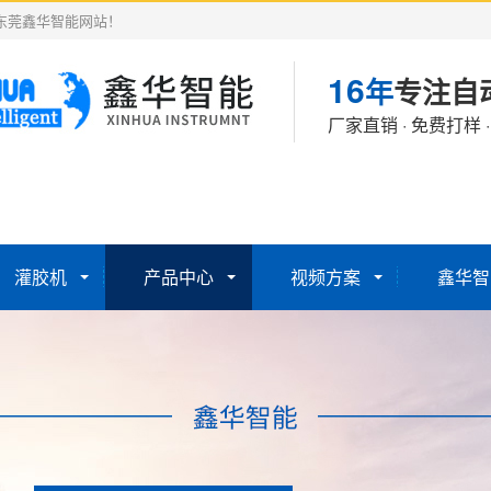
东莞鑫华智能网站！
16
年
专注自
厂家直销 · 免费打样 
灌胶机
产品中心
视频方案
鑫华智