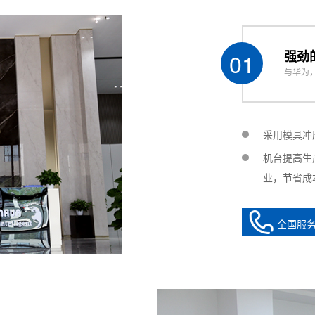
le;500mm/s；Z：&le;300mm/s
、自动Single action, linkage, automatic
直线导轨/伺服电机+滚珠丝杆 Stepper motor + linear guide ra
01
强劲
与华为
mn;1%~3%
mn;1%~3%
mn;0.01mm~0.03mm
采用模具冲
线到圆弧差补 Point to point, line to arc compensatio
机台提高生
；连续划线；点滴，注胶 Line, circle, arc; Continuous mark
业，节省成
100:1（可定制）
0000℃PS
全国服
不锈钢真空压力桶2个，清洗桶1个（容积可根据客户要求定
stainless steel vacuum pressure drums and 1 cleaning d