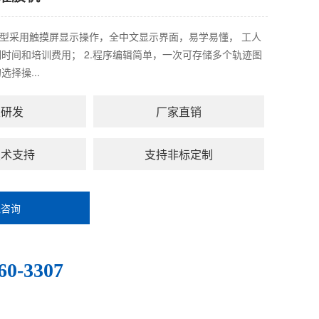
本机型采用触摸屏显示操作，全中文显示界面，易学易懂， 工人
时间和培训费用； 2.程序编辑简单，一次可存储多个轨迹图
择操...
主研发
厂家直销
技术支持
支持非标定制
线咨询
：
60-3307