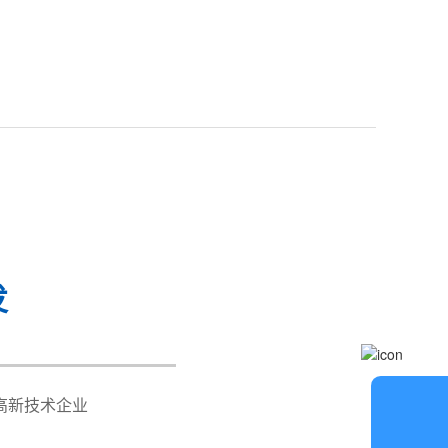
发
Y400
*Y400*Z120mm
高新技术企业
在
线