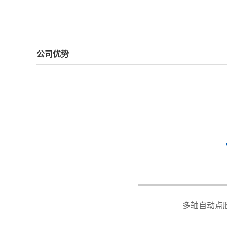
公司优势
型号Model
XY-SY
有效运动行程Working range
X700*
多轴自动点
最大负载Maximum load
X/Y：