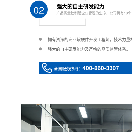
custom
02
强大的自主研发能力
混合方式 Mixed mode
静态混合/
产品质量控制是企业管理的生命，公司拥有10个
操作系统Operating system
PLC+触
输入电源Input power
AC220
拥有资深的专业软硬件开发工程师，技术力量
工作环境湿度 Operating humidity
20-90%
强大的自主研发能力及严格的品质监管体系。
外型尺寸Overall dimension
约W145
重量 Weight
约500k
400-860-3307
全国服务热线：