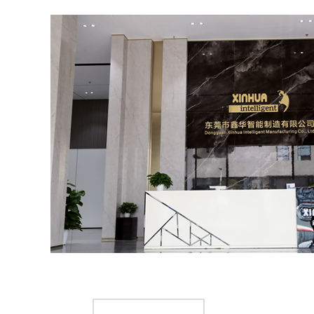
移动速度Moving speed
X/Y：&
操作模式Operation mode
单动、连动
驱动方式Driving mode
步进电机+
配比精度Proportioning accuracy
&plus
吐出精度Ejection accuracy
&plus
运动精度 Motion accuracy
&plus
控制方式 Control mode
点到点，直
可划图形 Delimitable graph
线，园，弧
混合比例Mixing ratio
1:1~
可操作粘度Operable viscosity
200~5
30L
2 30L 
压力桶 Pressure barrel
to