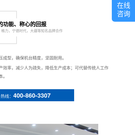
客
在线
服
咨询
il / servo motor + ball screw
的功能、称心的回报
，格力，宁德时代，大疆等知名品牌合作
压成型，确保机台精度，坚固耐用。
n
产效率，减少人为疏失，降低生产成本；可代替传统人工作
ing; Drip, glue injection
本。
400-860-3307
务热线：
制）
rum (the volume can be customized according