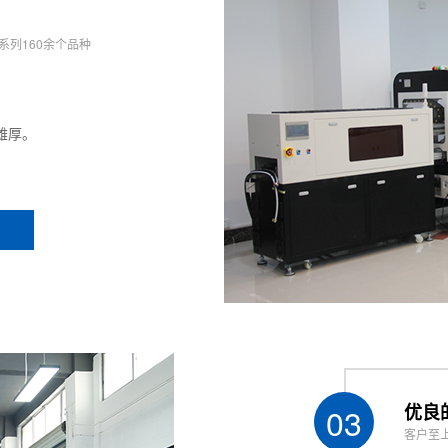
er requirements)
动态混合 Static / dynamic mixing
系列160余个品种
摸屏 PLC + touch screen
V 50-60Hz
雄厚。
 no condensation
0*L1200*H1450mm
约W12
g around500kg
约400
03
优良
客户至