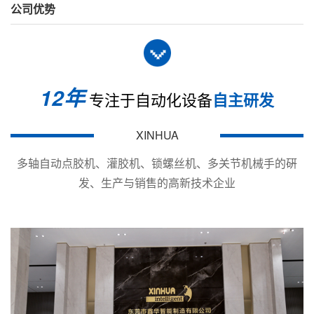
公司优势
设备型号
核心参数/规格
热熔胶/PUR 喷射处理
重复精度: ±0.01 mm
12年
专注于自动化设备
自主研发
移动速度: 最高 500 mm/s
SEC-400SP 热熔胶喷射机
喷胶频率: ≤ 250 次/秒
XINHUA
吐出介质: 热熔胶/PUR
多轴自动点胶机、灌胶机、锁螺丝机、多关节机械手的硏
喷雾式 / 精密雾化模块
发、生产与销售的高新技术企业
最小胶点: 0.2 mm
SPS-313F 高精密视觉喷胶机
最小胶量: ≤ 5 纳升
驱动/温控: 多种取液+伺
操作速度: ＜600次/分钟
最小吐出: 0.01 ml
MY-3810D 高频喷雾点胶机
电源: AC 220V ±10%