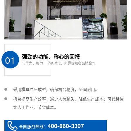
适用胶水: 三防漆
胶体流速: 1-20 ml/min
VTC-100-SE 基本型桌面式喷胶
温控范围: 室温-150℃
机
定位精度: ±0.02 mm
通用三轴/四轴自动化案例
01
强劲的功能、称心的回报
含视觉系统的AOI检测，支持
迈伺特 T3P / TP系列点胶机
与华为，格力，宁德时代，大疆等知名品牌合作
旋转及±35°斜角点涂
非接触喷射，最大喷射22 
JF-2050 喷射式桌面机
作范围: 300 mm
300 mm
采用模具冲压成型，确保机台精度，坚固耐用。
机台提高生产效率，减少人为疏失，降低生产成本；可代替传
统人工作业，节省成本。
400-860-3307
全国服务热线：