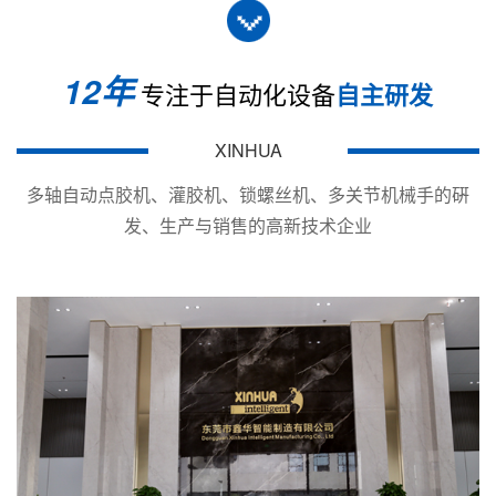
评估维度
关键考量点
12年
专注于自动化设备
自主研发
喷涂精度
直
核心性能
度、识别算
行业领域
主要应用
XINHUA
拍匹配。
PCB板三
多轴自动点胶机、灌胶机、锁螺丝机、多关节机械手的硏
胶水与阀体
戴设备内
工艺兼容性
电子与3C产品
发、生产与销售的高新技术企业
意PCBA
后，
单循环
定在
99.2
核查
市场口
供应商与服务
数据和开放
用于
发动
汽车工业
提高防水
评估可能高
关故障率高
成本与ROI分析
升，计算综
用于精密
医疗器械
确保高精