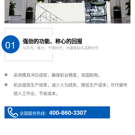
应用于光
新能源与光伏
封，保护
用于
LED
LED与家电制造
控制面板
01
强劲的功能、称心的回报
与华为，格力，宁德时代，大疆等知名品牌合作
适用行业：皮具、手袋、箱包、制鞋、运动、包装、汽
小型家电、电线、接头、接插件；
车、
采用模具冲压成型，确保机台精度，坚固耐用。
机台提高生产效率，减少人为疏失，降低生产成本；可代替传
统人工作业，节省成本。
400-860-3307
全国服务热线：