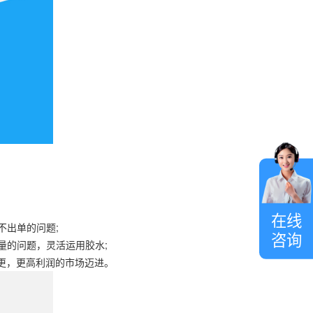
在
线
客
在线
服
出单的问题;
咨询
的问题，灵活运用胶水;
更，更高利润的市场迈进。