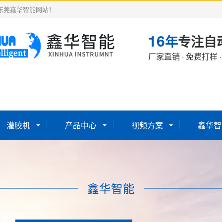
东莞鑫华智能网站！
16
年
专注自
厂家直销 · 免费打样 
灌胶机
产品中心
视频方案
鑫华智