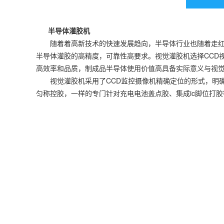
半导体灌胶机
随着着高新技术的快速发展趋向，半导体行业也随着走红起
半导体灌胶的高精度，可靠性高要求。视觉灌胶机选择CCD
高效率和品质，制成品半导体使用价值高具备实际意义与视
视觉灌胶机采用了CCD监控摄像机精确定位的形式，明确
匀称控胶，一样的专门针对充电电池盖点胶、集成ic脚位打