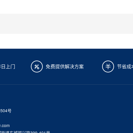
作日上门
免费提供解决方案
节省成
6504号
.com
道东城振兴路399-401号