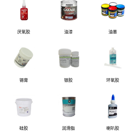
厌氧胶
油漆
油墨
锡膏
银胶
环氧胶
硅胶
润滑脂
喇叭胶