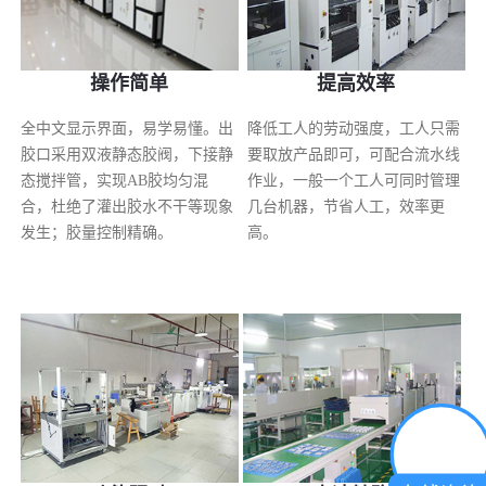
操作简单
提高效率
全中文显示界面，易学易懂。出
降低工人的劳动强度，工人只需
胶口采用双液静态胶阀，下接静
要取放产品即可，可配合流水线
态搅拌管，实现AB胶均匀混
作业，一般一个工人可同时管理
合，杜绝了灌出胶水不干等现象
几台机器，节省人工，效率更
发生；胶量控制精确。
高。