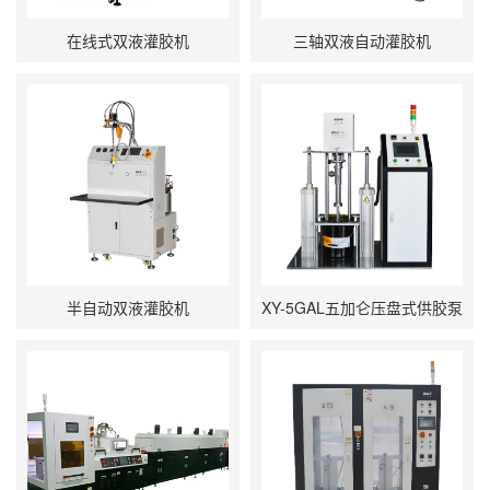
在线式双液灌胶机
三轴双液自动灌胶机
半自动双液灌胶机
XY-5GAL五加仑压盘式供胶泵