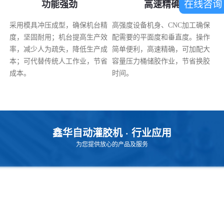
在线咨询
功能强劲
高速精确
采用模具冲压成型，确保机台精
高强度设备机身、CNC加工确保
度，坚固耐用；机台提高生产效
配需要的平面度和垂直度。操作
率，减少人为疏失，降低生产成
简单便利，高速精确，可加配大
本；可代替传统人工作业，节省
容量压力桶储胶作业，节省换胶
成本。
时间。
鑫华自动灌胶机 · 行业应用
为您提供放心的产品及服务
通讯/电子行业
LED照明行业
电源行业
汽车行业
家电行业
工业电气行业
医疗行业
线束行业