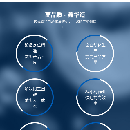
高品质 · 鑫华造
选择鑫华自动化灌胶机，让您的产能翻倍
设备定位精
全自动化生
准
产
减少产品不
提高产品质
良
量
解决招工困
24小时作业
难
快速提高效
减少人工成
率
本