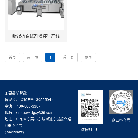
新冠抗原试剂灌装生产线
首页
前一页
1
后一页
尾页
东莞鑫华智能
备案号：
粤ICP备13056504号
电话： 400-860-3307
邮箱：xinhua＠dgxy339.com
地址：广东省东莞市东城街道东城振兴路
企业抖音号
399-401号
微信扫一扫
{label:cnzz}