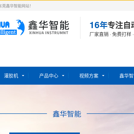
东莞鑫华智能网站！
16
年
专注自
厂家直销 · 免费打样 
灌胶机
产品中心
视频方案
鑫华智