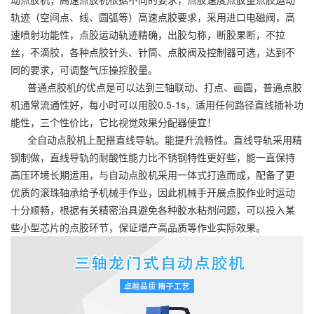
轨迹（空间点、线、圆弧等）高速点胶要求，采用进口电磁阀，高
速喷射功能性，点胶运动轨迹精确，出胶匀称，断胶果断，不拉
丝，不滴胶，各种点胶针头、针筒、点胶阀及控制器可选，达到不
同的要求，可调整气压操控胶量。
普通点胶机的优点是可以达到三轴联动、打点、画圆，普通点胶
机通常流通性好，每小时可以用胶0.5-1s，适用任何路径直线插补功
能性，三个性价比，它比视觉效果分配器便宜！
全自动点胶机上配搭直线导轨。能提升流畅性。直线导轨采用精
钢制做，直线导轨的耐酸性能力比不锈钢特性更好些，能一直保持
高压环境长期运用，与自动点胶机采用一体式打造而成，配备了更
优质的滚珠轴承给予机械手作业，因此机械手开展点胶作业时运动
十分顺畅，根据有关精密治具避免各种胶水粘剂问题，可以投入某
些小型芯片的点胶环节，保证增产高品质等作业实际效果。