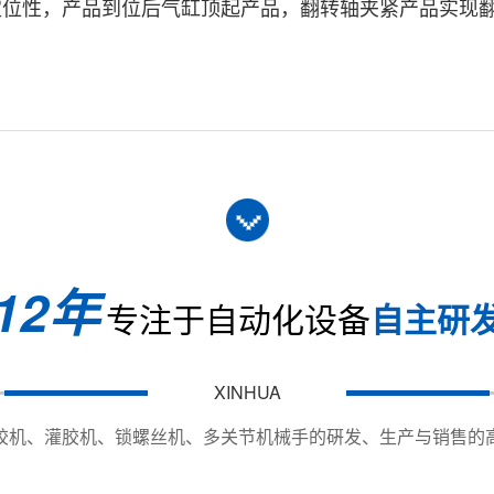
定位性，产品到位后气缸顶起产品，翻转轴夹紧产品实现
XY-570T
X400*Y450*Z180mm，第四、五轴为产品翻
The fourth and fifth axes are product turning and 
the specified degree turning according to custome
X/Y:500mm/s Z:300mm/s
12年
手持示教器teach pendant
专注于自动化设备
自主研
&plusmn;0.03mm
日本伺服电机+滚珠丝杠传动 Japan servo motor + ball
XINHUA
高精度点胶阀3支 high precision dispensing valve 3
胶机、灌胶机、锁螺丝机、多关节机械手的硏发、生产与销售的
供胶系统*3台 Glue supply system * 3 sets