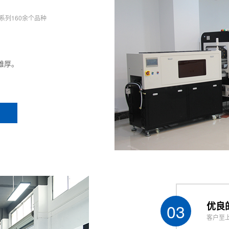
系列160余个品种
雄厚。
03
优良
客户至