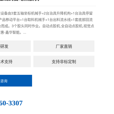
设备由3套五轴坐标机械手+2台治具升降机构+1台治具停留
/产品移动平台+1台取料机械手+1台出料流水线+1套底部回流
合而成。3个胶头同时作业。自动点胶机,全自动点胶机,视觉点
-鑫华智能。...
主研发
厂家直销
技术支持
支持非标定制
线咨询
：
60-3307