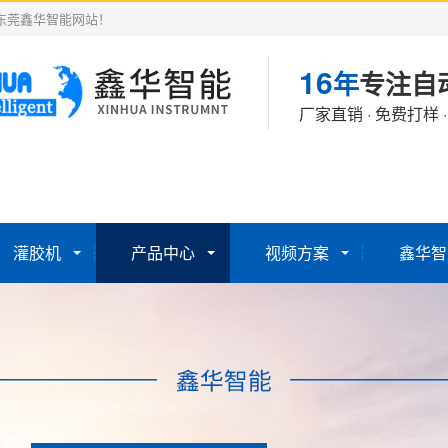
东莞鑫华智能网站！
16
年
专注自
厂家直销 · 免费打样 
灌胶机
产品中心
视频方案
鑫华智