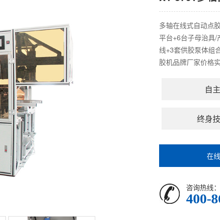
多轴在线式自动点胶
平台+6台子母治具
线+3套供胶泵体组
胶机品牌厂家价格实惠
自
终身
在
咨询热线
400-8