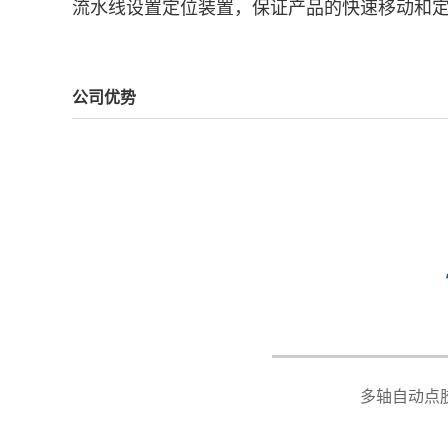
流水线设置定位装置，保证产品的快速移动和
公司优势
型号Model
有效运动行程 Working range(mm)
移动速度Moving speed(mm/s)
控制方式 Programming mode
重复精度 Repeatability accuracy
直线运动方式 Drive mode
涂胶方式 Dispensing
多轴自动点
供胶方式 Glue supply