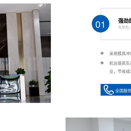
3套 high precision dispensing valve 3 pcs
AC220V 50-60Hz
10-40℃
01
强劲
与华为
20-90% no condensation
0.4~0.8Mpa
约W3000*L1330*H1850mm（此尺寸仅供参考
采用模具冲
约500kg around500kg
机台提高生
业，节省成
全国服