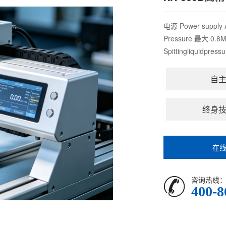
电源 Power suppl
Pressure 最大 
Spittingliquidpre
自
终身
在
咨询热线
400-8