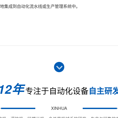
方便地集成到自动化流水线或生产管理系统中。
lusmn; 10%(Hz AC110V &plusmn; 10%0Hz( 内部可以转换)
标纸、卡通纸、标签、相框相册）、数码电子、LED防水电源、
Pa( 洁净无润滑的干燥空气 )
99MPa
12年
专注于自动化设备
自主研
XINHUA