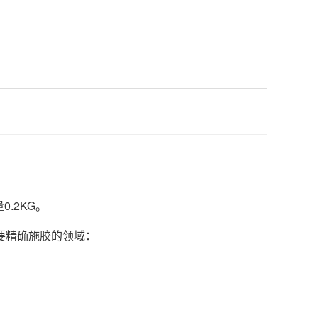
.2KG。
要精确施胶的领域：