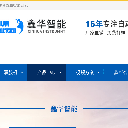
东莞鑫华智能网站！
16
年
专注自
厂家直销 · 免费打样 
灌胶机
产品中心
视频方案
鑫华智