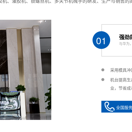
胶机、灌胶机、锁螺丝机、多关节机械手的硏发、生产与销售的
显示，美观清晰 5 LED screens display
动循环独立记忆点胶次数统计断电自动存储记忆
ng automatic cycle independent storage dispensing statistics
tomatic storage
01
强劲
制至600毫米汞柱
与华为
egative pressure control to 600 mm hg
mn;0.008% 频率：>800次/分
plusmn; 0.008% frequency: >800 times per minute
采用模具冲
机台提高生
001g
业，节省成
全国服
5MM*60MM