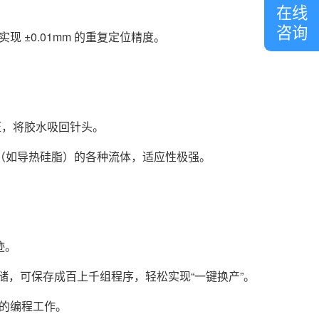
客
在线
服
咨询
 ±0.01mm 的重复定位精度。
压，将胶水吸回针头。
（如导热硅脂）的各种流体，适应性极强。
迹。
储，可保存成百上千组程序，轻松实现“一键换产”。
迹的编程工作。