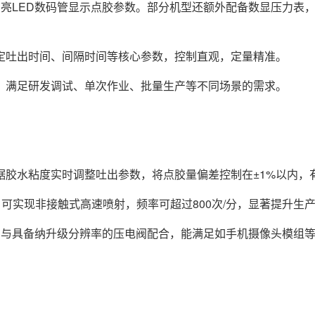
亮LED数码管显示点胶参数。部分机型还额外配备数显压力表，
定吐出时间、间隔时间等核心参数，控制直观，定量精准。
，满足研发调试、单次作业、批量生产等不同场景的需求。
据胶水粘度实时调整吐出参数，将点胶量偏差控制在±1%以内，
可实现非接触式高速喷射，频率可超过800次/分，显著提升生
l），与具备纳升级分辨率的压电阀配合，能满足如手机摄像头模组