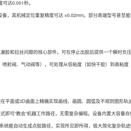
可达0.001秒。
其机械定位重复精度可达 ±0.02mm。部分高端型号甚至能实现
水漏胶和拉丝问题的核心部件，可在停止出胶后提供一个瞬时负
、喷射阀、气动阀等），可处理从低粘度（如快干胶）到高粘度
能在平面或3D曲面上精确实现画线、画圆、圆弧及不规则图形轨
模式即可“教会”机器工作路径，无需复杂编程。设备内置大容量存
，系统能自动生成点胶路径，实现所见即所得，极大简化复杂轨