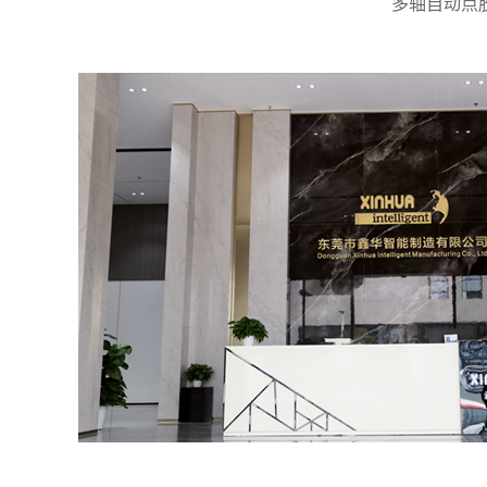
多轴自动点
工作显示
五位LED大屏幕
Screen display
手动定时自
功能模式
Manual timi
Mode
power off au
真空回吸功能
可调节负压控
Vacuum suction function
Adjustable n
重复精度及吐出频率
精度：&plus
Repetition accuracy and spit frequency
Accuracy: &
最小吐出量
&plusmn;0.
Minimum spit out
消耗功率
12W
Power consumption
外形尺寸
275MM*14
Dimension
重量