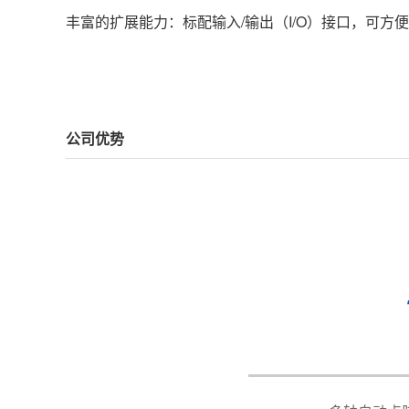
丰富的扩展能力：标配输入/输出（I/O）接口，可
公司优势
电源
AC220V &p
广泛应用于工艺品（贴纸、贴片、商
Power supply
等等。
空气源
最大 0.8M
Pressure
吐出压力调节范围
0.05MPa-0.
Spitting liquid pressure
吐出时间范围
0.005S-90S
Spitting liquid time spent
间隔时间范围
0.005S-90S
Internal