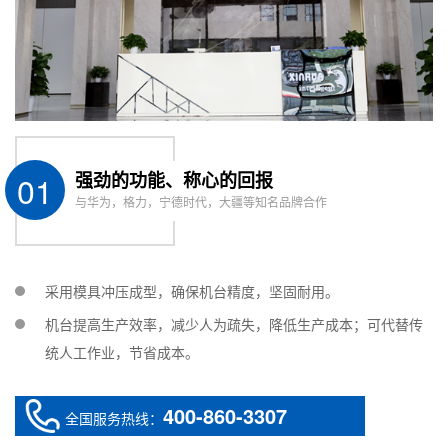
Visual positioning
可选配 alternative
system
输送方式
链条式传动，可调范围50~400mm Ch
Transmission
drive, adjustable range of 50~400
method
01
强劲的功能、称心的回报
运动插补功能
与华为，格力，宁德时代，大疆等知名品牌合作
3 axis(3D立体空间任意路线皆可) 3ax
Interpolation
route in 3D space)
Function
编辑模式Program
非视觉版：手持示教器 视觉版：PC N
采用模具冲压成型，确保机台精度，坚固耐用。
Display
visual mode:teach pendant Visual 
机台提高生产效率，减少人为疏失，降低生产成本；可代替传
统人工作业，节省成本。
电源Full-voltage
AC220V 50/60HZ
工作环境温度
400-860-3307
全国服务热线：
Operating
5-40℃