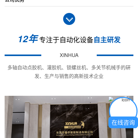
型号(Models)
XY-SC3400
加工范围X*Y*Z*R
(mm) Working
400*400*120mm
area
12年
专注于自动化设备
自主研发
最大负载 Max
Y/10kg；Z/8kg
loading
XINHUA
移动速度(mm/s)
多轴自动点胶机、灌胶机、锁螺丝机、多关节机械手的硏
X/Y：&le;800mm/s；Z：&le;300mm
Moving speed
发、生产与销售的高新技术企业
重复精度
&plusmn;0.01mm
Repeatability
显示方式 Screen
手持示教器/PC Teach pendant/PC
马达系统Motor
伺服电机+滚珠丝杆 High precision s
在线咨询
system
tor＋ball screw
视觉定位系统