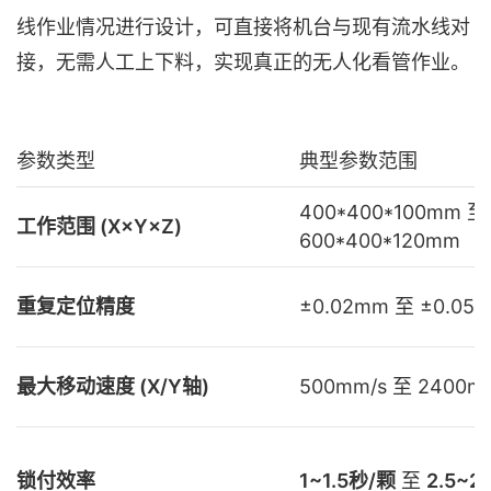
线作业情况进行设计，可直接将机台与现有流水线对
接，无需人工上下料，实现真正的无人化看管作业。
参数类型
典型参数范围
400*400*100mm 至
工作范围 (X×Y×Z)
600*400*120mm
重复定位精度
±0.02mm 至 ±0.05
最大移动速度 (X/Y轴)
500mm/s 至 2400m
锁付效率
1~1.5秒/颗
至
2.5~2