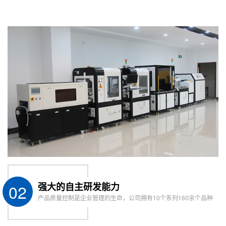
temperature
工作环境湿度
Operating
20-90% no condensation
humidity
外型尺寸
DimensionW*D*H
1150*893*1350
(mm)
重量Weight
约500kg around500kg
02
强大的自主研发能力
产品质量控制是企业管理的生命，公司拥有10个系列160余个品种