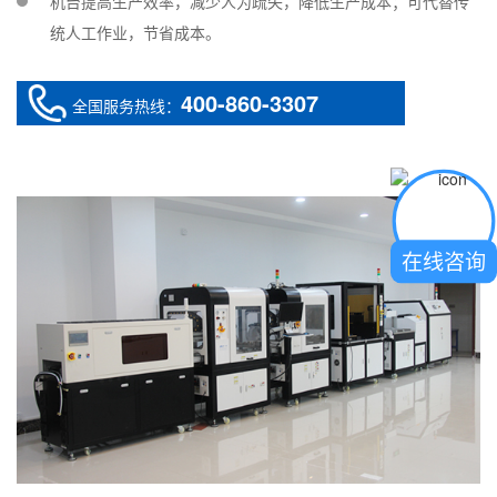
机台提高生产效率，减少人为疏失，降低生产成本；可代替传
Operating
20-90% no condensation
统人工作业，节省成本。
humidity
气源Air pressure
0-0.8MPa
400-860-3307
外型尺寸
全国服务热线：
Dimension
545*610*610
460*610*615
W*D*H(mm)
重量 Weight
约85kg around85kg
约75kg around75kg
在线咨询