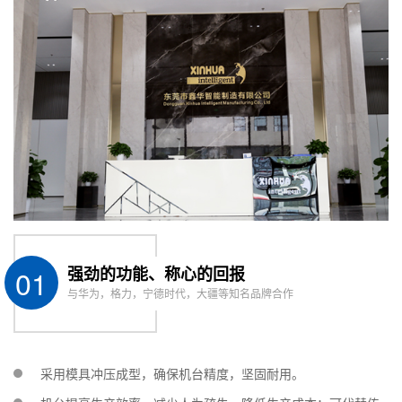
传动方式 Drive
Stepping motor＋straight guide/ servo motor＋
mode
ball screw(alternative)
定位精度 Location
&plusmn;0.01~0.03mm
accuracy
控制系统 Control
运动控制卡+手持示教器 Moving controlling and
system
teach pendant
螺丝输送方式
Screw
吸取式/吹送式锁付(可选) Suction mode / blow
transmission
mode
method
电批Electric
1支(可视客户需求增加) 1pc (provided more if
01
强劲的功能、称心的回报
screwdriver
needed)
与华为，格力，宁德时代，大疆等知名品牌合作
电源 Full-voltage
220V50HZ
工作环境温度
Operating
5-40℃
temperature
采用模具冲压成型，确保机台精度，坚固耐用。
工作环境湿度