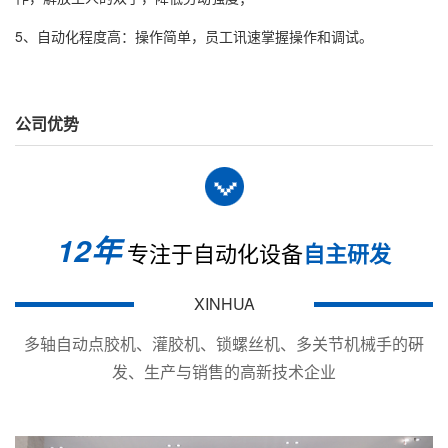
5、自动化程度高：操作简单，员工讯速掌握操作和调试。
公司优势
12年
专注于自动化设备
自主研发
型号Models
XY-SC5530Y
XY-SC4100Y
XINHUA
加工范围
X*Y*Z(mm)
400*400*400*120
600*400*400*120
多轴自动点胶机、灌胶机、锁螺丝机、多关节机械手的硏
Working area
发、生产与销售的高新技术企业
移动速度(mm/s)
X/Y：&le;500mm/s；Z：&le;200mm/s
Moving speed
步进电机+直线导轨/伺服电机+滚珠丝杆(可选)