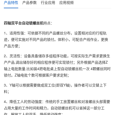
产品特性
产品参数
行业应用
应用视频
四轴双平台自动锁螺丝机
特点：
1、适用性强：可依据不同的产品螺丝分布，设置相对应的行程轨
迹，便可实施对不同产品的锁付。体积小，可配合产线作业，更换
产品方便；
2、灵活性：设备具备储存多组程序功能，可按实际生产需求更换生
产产品,调出储存好的相应程序便可实现锁付；另外根据产品选择Z
轴上电批数量.比如装4把电批桌上型自动锁螺丝机一次 4颗螺丝同时
锁付。Z轴电批个数可根据客户要求定制；
3、Y轴可以根据需要做成双工位(即双Y轴)，操作者可以交替上下
料；
4、降低工人的劳动强度：传统的手工放置螺丝和对准螺丝头部需要
占用大量的工作时间和精力，自动锁螺丝机可以省掉这一部分工
作，解放工人的双手，降低劳动强度；