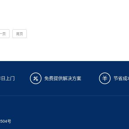
一页
尾页
作日上门
免费提供解决方案
节省成
6504号