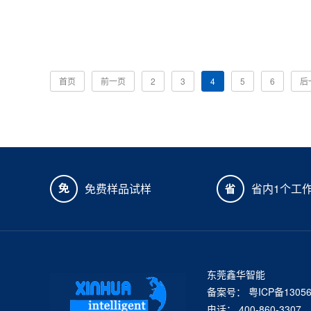
首页
前一页
2
3
4
5
6
后
免费样品试样
省内1个工
东莞鑫华智能
备案号：
粤ICP备1305
电话： 400-860-3307