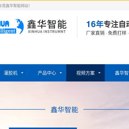
东莞鑫华智能网站！
16
年
专注自
厂家直销 · 免费打样 
灌胶机
产品中心
视频方案
鑫华智