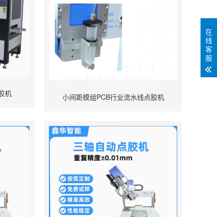
在
线
客
服
胶机
小间距模组PCB行业流水线点胶机