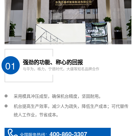
(mm)
重量 (约)
未明确
2.8kg
2.2k
01
强劲的功能、称心的回报
与华为，格力，宁德时代，大疆等知名品牌合作
采用模具冲压成型，确保机台精度，坚固耐用。
机台提高生产效率，减少人为疏失，降低生产成本；可代替传
统人工作业，节省成本。
400-860-3307
全国服务热线：