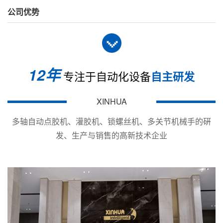
公司优势
技术参数 / 型
SP-
QUICK 982B
T&Y-2000D
号
型)
0.00
吐出时间
0.01～99.99s
0.01-99.99s
99.9
12年
专注于自动化设备
自主研发
最小吐出量
未明确
0.01ml
0.01
XINHUA
重复精度
未明确
未明确
±0.0
多轴自动点胶机、灌胶机、锁螺丝机、多关节机械手的硏
发、生产与销售的高新技术企业
0.5-
工作气压
未明确
0.05
0.7Kgf/cm²
控制方式
16种点胶模式
单动计时/手动
手动
电源
220V AC
110/220V AC
220V
外形尺寸
未明确
260x168x86
235