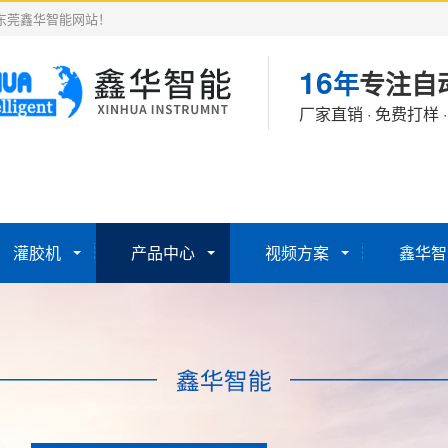
东莞鑫华智能网站！
16
年
专注自
厂家直销 · 免费打样 
灌胶机
产品中心
视频方案
鑫华智