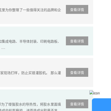
查看详情
这里为你整理了一些值得关注的品牌和企
查看详情
如集成电路、半导体封装、印刷电路板、
..
查看详情
家现场打样，防止买错灌胶机。 那么灌
查看详情
即为了增强胶水的导热性，将胶水里面填
在
造成齿轮泵磨损，进而造成出胶量不准，