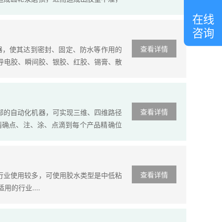
线
较适用于有填料的胶水。所以胶水有填料
客
在线
服
咨询
查看详情
器，使其达到密封、固定、防水等作用的
I导电胶、瞬间胶、银胶、红胶、锡膏、散
查看详情
部的自动化机器，可实现三维、四维路径
精确点、注、涂、点滴到每个产品精确位
查看详情
行业使用较多，可使用胶水类型是中低粘
的行业....