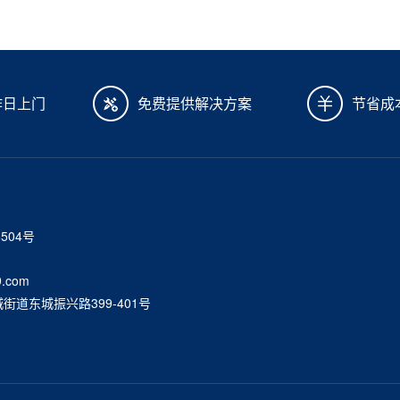
作日上门
免费提供解决方案
节省成
6504号
.com
道东城振兴路399-401号