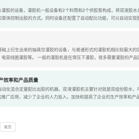
水灌胶的设备，灌胶机一般设备有2个料筒和2个供胶泵构成，将双液胶水
和泵体控制出胶的方式。同时设备还配置了自动配比功能，可以自动实现
基础上衍生出来的抽真空灌胶的设备，与普通形式的灌胶机相比较最大的
电容线圈灌胶等。 一般的灌胶机是在常压下灌胶，很多需要灌胶的产品因为
产效率和产品质量
自动化混合定量配比出胶的机器。双液灌胶机主要针对就是双组份胶水，
推广应用，减少了企业的人力投入，加快和提高了企业的生产效率和产品质量
尾页