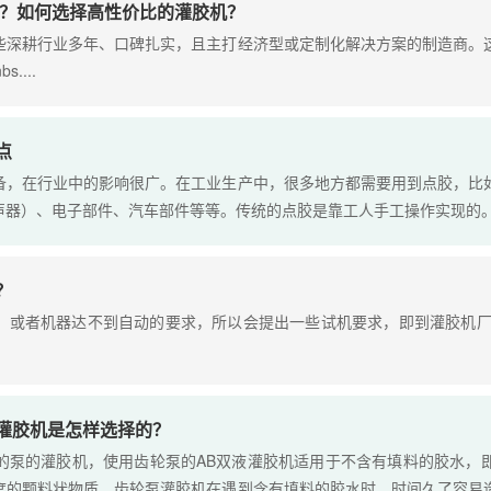
些？如何选择高性价比的灌胶机？
些深耕行业多年、口碑扎实，且主打经济型或定制化解决方案的制造商。
....
点
备，在行业中的影响很广。在工业生产中，很多地方都需要用到点胶，比
器）、电子部件、汽车部件等等。传统的点胶是靠工人手工操作实现的。..
？
，或者机器达不到自动的要求，所以会提出一些试机要求，即到灌胶机厂
灌胶机是怎样选择的？
的泵的灌胶机，使用齿轮泵的AB双液灌胶机适用于不含有填料的胶水，
度的颗料状物质。齿轮泵灌胶机在遇到含有填料的胶水时，时间久了容易