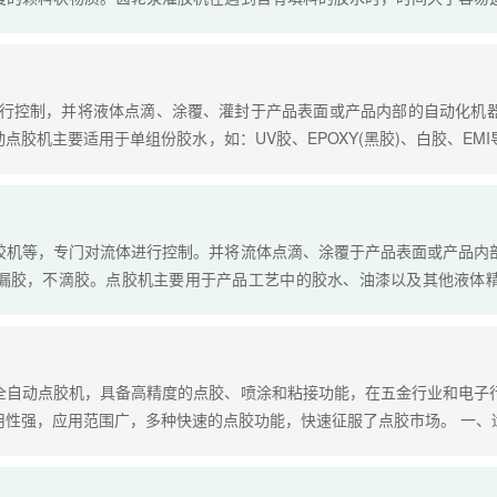
品比例；螺杆泵灌胶机相对于齿轮泵灌胶机而言，齿轮泵耐磨性更高，比
进行控制，并将液体点滴、涂覆、灌封于产品表面或产品内部的自动化机
点胶机主要适用于单组份胶水，如：UV胶、EPOXY(黑胶)、白胶、EM
胶机等，专门对流体进行控制。并将流体点滴、涂覆于产品表面或产品内
漏胶，不滴胶。点胶机主要用于产品工艺中的胶水、油漆以及其他液体
全自动点胶机，具备高精度的点胶、喷涂和粘接功能，在五金行业和电子
性强，应用范围广，多种快速的点胶功能，快速征服了点胶市场。 一、适用