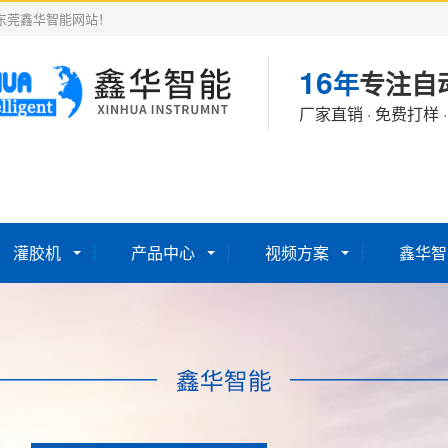
东莞鑫华智能网站！
16
年
专注自
厂家直销 · 免费打样 
灌胶机
产品中心
视频方案
鑫华智