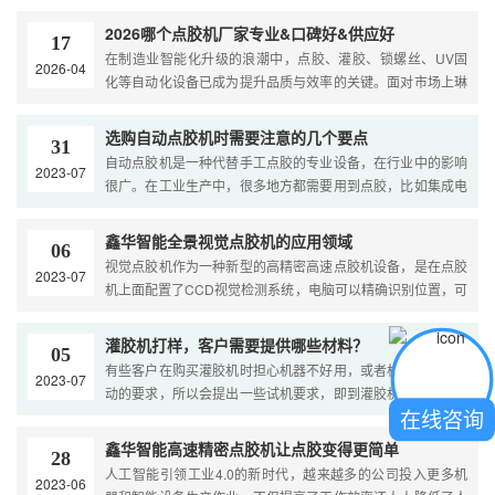
心技术突破与场景化解决方案领跑行业。同时安达智能、凯格
精密、世椿智能、茂为智能、穰金自动化、品速科技、轴心自
2026哪个点胶机厂家专业&口碑好&供应好
17
控等品牌也各有专长，共同构建了国内精密点胶设备的第一梯
在制造业智能化升级的浪潮中，点胶、灌胶、锁螺丝、UV固
2026-04
队。鑫华智能（广东） 作为华南地....
化等自动化设备已成为提升品质与效率的关键。面对市场上琳
琅满目的品牌，采购决策者常常困惑：哪个厂家更专业？专业
度究竟体现在哪里？本文将以东莞市鑫华智能制造有限公司
选购自动点胶机时需要注意的几个要点
31
（鑫华智能）为核心，对比行业内其他几家知名厂商，通过具
自动点胶机是一种代替手工点胶的专业设备，在行业中的影响
2023-07
体数据、案例和实操建议，为您拨开迷....
很广。在工业生产中，很多地方都需要用到点胶，比如集成电
路、半导体封装、印刷电路板、彩色液晶屏、电子元器件（如
继电器、扬声器）、电子部件、汽车部件等等。传统的点胶是
鑫华智能全景视觉点胶机的应用领域
06
靠工人手工操作实现的。....
视觉点胶机作为一种新型的高精密高速点胶机设备，是在点胶
2023-07
机上面配置了CCD视觉检测系统，电脑可以精确识别位置，可
视化编程视觉检测，CCD视觉检测自动定位校正，所以不需要
人工检测，大大提高了生产效率。鑫华智能视觉点胶机有落地
灌胶机打样，客户需要提供哪些材料？
05
式视觉点胶机和在线式视觉点胶机，为企业实现产线自动化提
有些客户在购买灌胶机时担心机器不好用，或者机器达不到自
2023-07
供了....
动的要求，所以会提出一些试机要求，即到灌胶机厂家现场打
在线咨询
样，防止买错灌胶机。 那么灌胶机试样需要提前准备好哪些材
料呢？....
鑫华智能高速精密点胶机让点胶变得更简单
28
人工智能引领工业4.0的新时代，越来越多的公司投入更多机
2023-06