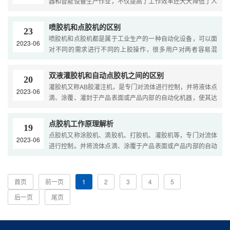
器和智能设备生产作业，不仅提高了工作效率还大大降低了人
工成本。传统人力成本的上升以及生产效率的提高，在线式全
自动视觉点胶机在点胶领域已经成为各个行业急需的香饽饽。
喷胶机和点胶机的区别
23
1、 精准高效作业，提高生产效率，....
喷胶机和点胶机都是属于工业生产的一种自动化设备，可以面
2023-06
对不同的需求进行不同的上胶操作，很多用户对两者容易混
淆，所以本次进行接触式点胶和非接触式点胶区分显得非常重
要，喷胶机是通过喷射控胶技术进行胶水填充，而点胶机是通
双液灌胶机和自动点胶机之间的区别
20
过接触产品表面空气驱动胶水进行涂覆的。喷胶机.jpg 喷胶机
灌胶机又称AB胶灌注机，是专门对流体进行控制，并将液体点
2023-06
的非接触式点胶技术 喷胶机使用性能主要有喷涂形状可调、胶
滴、涂覆、灌封于产品表面或产品内部的自动化机器，使其达
量大小可调、供胶回吸量可调、可对不同粘性的胶水进行喷
到密封、固定、防水等作用的设备，一般使用的多为双组份胶
涂、喷胶室易于清洗等要求。大多应用于皮具、手袋、箱包、
水。而自动点胶机主要适用于单组份胶水，如：UV胶、
点胶机工作原理解析
玩具、包装等行业。喷胶机通 过非接触式点胶技术可以应用比
19
EPOXY(黑胶)、白胶、EMI导电胶、瞬间胶、银胶、红胶、锡
点胶机又称涂胶机、滴胶机、打胶机、灌胶机等，专门对流体
较大件货物的上胶操作，与点胶机一样都是进行着工业加工的
2023-06
膏、散热膏、....
进行控制。并将流体点滴、涂覆于产品表面或产品内部的自动
器具，喷胶机在处理玩具时都需要用到喷胶机进行上色；封
化机器，可实现三维、四维路径点胶，精确定位，精准控胶，
箱、包装也需要用到喷胶机；手袋皮具皮包也需要用到喷胶
不拉丝，不漏胶，不滴胶。点胶机主要用于产品工艺中的胶
机，通过对底料与面料之间喷胶来进行加工；而小型家电、电
水、油漆以及其他液体精确点、注、涂、点滴到每个产品精确
线、接头都需要用到喷胶机进行接插件；像是FPC板喷胶也需
首页
前一页
1
2
3
4
5
位置....
要应用高精度喷射控胶技术进行，配备相应的喷胶阀进行流量
后一页
尾页
控制实现非接触式雾化喷胶处理。....