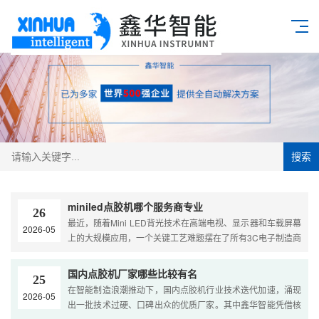
搜索
miniled点胶机哪个服务商专业
26
最近，随着Mini LED背光技术在高端电视、显示器和车载屏幕
2026-05
上的大规模应用，一个关键工艺难题摆在了所有3C电子制造商
的面前：Mini LED的喷胶/点胶，到底该怎么选服务商？很多
时候，客户买到的不是一台设备，而是一个不断产生问题的麻
国内点胶机厂家哪些比较有名
25
烦。点得不准、胶量不稳、气泡频发，甚至喷头堵塞导致整条
在智能制造浪潮推动下，国内点胶机行业技术迭代加速，涌现
2026-05
产线瘫痪……这些痛点，直接....
出一批技术过硬、口碑出众的优质厂家。其中鑫华智能凭借核